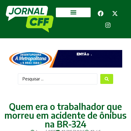
Segurança Pública
Mais categorias
Quem era o trabalhador que
morreu em acidente de ônibus
na BR-324