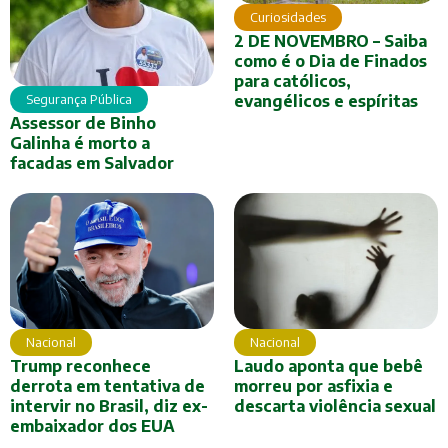
Curiosidades
2 DE NOVEMBRO – Saiba
como é o Dia de Finados
para católicos,
evangélicos e espíritas
Segurança Pública
Assessor de Binho
Galinha é morto a
facadas em Salvador
Nacional
Nacional
Trump reconhece
Laudo aponta que bebê
derrota em tentativa de
morreu por asfixia e
intervir no Brasil, diz ex-
descarta violência sexual
embaixador dos EUA