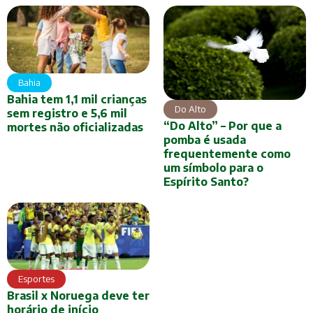
Bahia
Bahia tem 1,1 mil crianças
Do Alto
sem registro e 5,6 mil
“Do Alto” – Por que a
mortes não oficializadas
pomba é usada
frequentemente como
um símbolo para o
Espírito Santo?
Esportes
Brasil x Noruega deve ter
horário de início