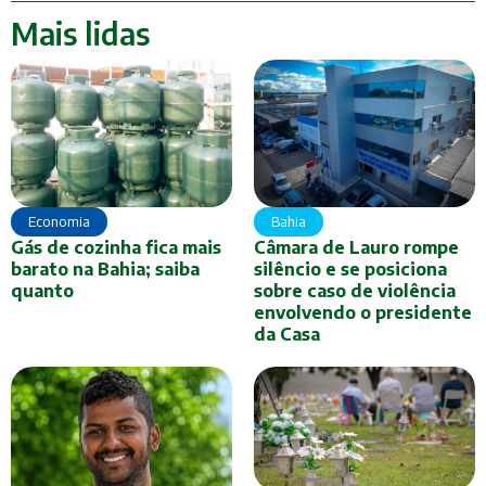
Mais lidas
Economia
Bahia
Gás de cozinha fica mais
Câmara de Lauro rompe
barato na Bahia; saiba
silêncio e se posiciona
quanto
sobre caso de violência
envolvendo o presidente
da Casa