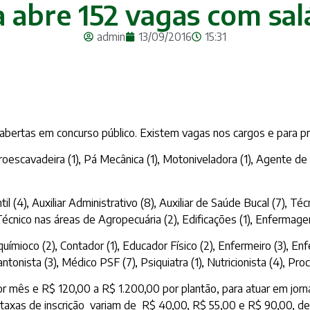
a abre 152 vagas com sa
admin
13/09/2016
15:31
 abertas em concurso público. Existem vagas nos cargos e para pr
oescavadeira (1), Pá Mecânica (1), Motoniveladora (1), Agente de Por
il (4), Auxiliar Administrativo (8), Auxiliar de Saúde Bucal (7), T
, Técnico nas áreas de Agropecuária (2), Edificações (1), Enfermag
ioquímioco (2), Contador (1), Educador Físico (2), Enfermeiro (3), 
lantonista (3), Médico PSF (7), Psiquiatra (1), Nutricionista (4), Pr
 mês e R$ 120,00 a R$ 1.200,00 por plantão, para atuar em jorn
As taxas de inscrição variam de R$ 40,00, R$ 55,00 e R$ 90,00, d