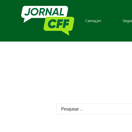
Camaçari
Segur