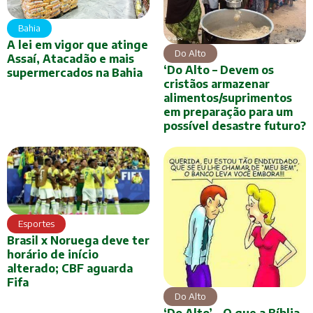
Bahia
A lei em vigor que atinge
Do Alto
Assaí, Atacadão e mais
‘Do Alto – Devem os
supermercados na Bahia
cristãos armazenar
alimentos/suprimentos
em preparação para um
possível desastre futuro?
Esportes
Brasil x Noruega deve ter
horário de início
alterado; CBF aguarda
Fifa
Do Alto