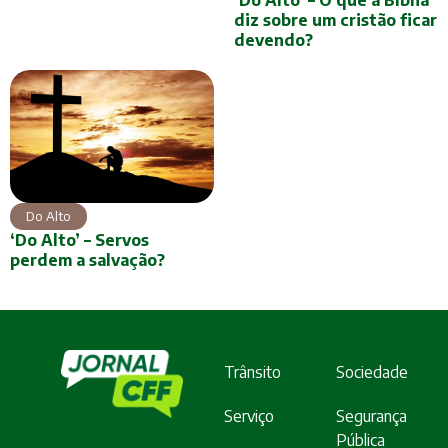
‘Do Alto’ – O que a Bíblia
diz sobre um cristão ficar
devendo?
Do Alto
‘Do Alto’ – Servos
perdem a salvação?
Trânsito
Sociedade
Serviço
Segurança
Pública