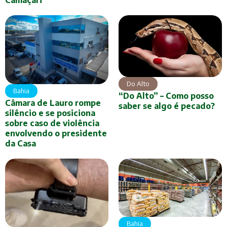
Camaçari
Do Alto
Bahia
“Do Alto” – Como posso
Câmara de Lauro rompe
saber se algo é pecado?
silêncio e se posiciona
sobre caso de violência
envolvendo o presidente
da Casa
Bahia