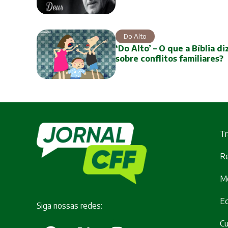
Do Alto
‘Do Alto’ – O que a Bíblia di
sobre conflitos familiares?
Tr
Re
M
E
Siga nossas redes:
Cu