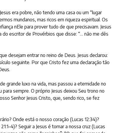
 Jesus era pobre, não tendo uma casa ou um “lugar
termos mundanos, mas ricos em riqueza espiritual. Os
nfiança nEle para prover tudo de que precisavam. Jesus
 do escritor de Provérbios que disse: “… não me dês
que desejam entrar no reino de Deus. Jesus declarou:
sículo seguinte. Por que Cristo fez uma declaração tão
Deus.
 de grande luxo na vida, mas passou a eternidade no
u para sempre. O próprio Jesus deixou Seu trono no
sso Senhor Jesus Cristo, que, sendo rico, se fez
ário? Onde está o nosso coração (Lucas 12:34)?
:1–4)? Seguir a Jesus é tomar a nossa cruz (Lucas