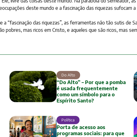
da a Ele, livre das coisas deste mundo. Na parábola do semeador,
ocupações deste mundo e a fascinação das riquezas sufocam a pala
a “fascinação das riquezas”, as ferramentas não tão sutis de S
são pobres, mas ricos em Cristo, e aqueles que são ricos, mas se
Do Alto
“Do Alto” – Por que a pomba
é usada frequentemente
como um símbolo para o
Espírito Santo?
Política
Porta de acesso aos
programas sociais: para que