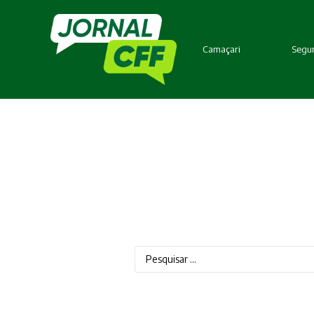
Camaçari
Segur