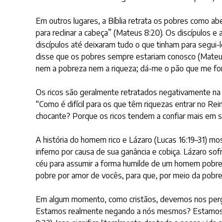
Em outros lugares, a Bíblia retrata os pobres como ab
para reclinar a cabeça” (Mateus 8:20). Os discípulos 
discípulos até deixaram tudo o que tinham para segui-
disse que os pobres sempre estariam conosco (Mateus 
nem a pobreza nem a riqueza; dá-me o pão que me for 
Os ricos são geralmente retratados negativamente na B
“Como é difícil para os que têm riquezas entrar no Rei
chocante? Porque os ricos tendem a confiar mais em s
A história do homem rico e Lázaro (Lucas 16:19–31) mo
inferno por causa de sua ganância e cobiça. Lázaro so
céu para assumir a forma humilde de um homem pobre. 
pobre por amor de vocês, para que, por meio da pobrez
Em algum momento, como cristãos, devemos nos pergu
Estamos realmente negando a nós mesmos? Estamos rea