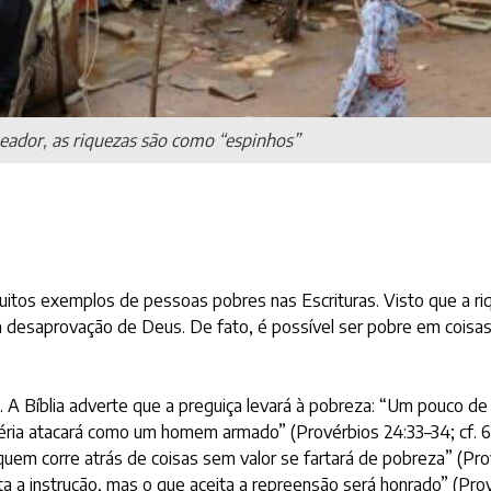
ador, as riquezas são como “espinhos”
muitos exemplos de pessoas pobres nas Escrituras. Visto que a ri
desaprovação de Deus. De fato, é possível ser pobre em coisas m
. A Bíblia adverte que a preguiça levará à pobreza: “Um pouco de
séria atacará como um homem armado” (Provérbios 24:33–34; cf. 6:
quem corre atrás de coisas sem valor se fartará de pobreza” (Pro
 a instrução, mas o que aceita a repreensão será honrado” (Prové