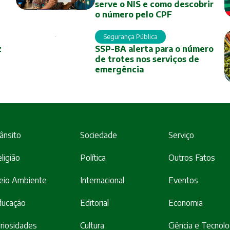
serve o NIS e como descobrir
o número pelo CPF
Segurança Pública
z
SSP-BA alerta para o número
de trotes nos serviços de
emergência
ânsito
Sociedade
Serviço
ligião
Política
Outros Fatos
eio Ambiente
Internacional
Eventos
ducação
Editorial
Economia
riosidades
Cultura
Ciência e Tecnolo