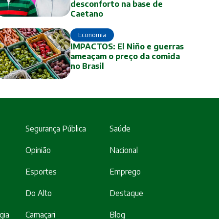
desconforto na base de
Caetano
Economia
IMPACTOS: El Niño e guerras
ameaçam o preço da comida
no Brasil
Segurança Pública
Saúde
Opinião
Nacional
Esportes
Emprego
Do Alto
Destaque
gia
Camaçari
Blog