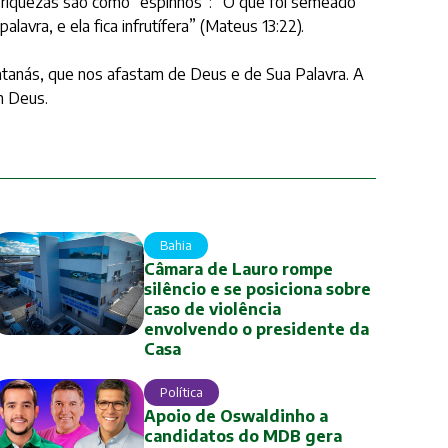
 as riquezas são como “espinhos”: “O que foi semeado
vra, e ela fica infrutífera” (Mateus 13:22).
atanás, que nos afastam de Deus e de Sua Palavra. A
m Deus.
Bahia
Câmara de Lauro rompe
silêncio e se posiciona sobre
caso de violência
envolvendo o presidente da
Casa
Política
Apoio de Oswaldinho a
candidatos do MDB gera