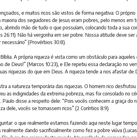
ençoados, e muitos ricos são vistos de forma negativa. O próprio
e a maioria dos seguidores de Jesus eram pobres, pelo menos em 
lo, abrindo mão de tudo o que possuíam, colocando toda a sua co
26:11). Não há vergonha em ser pobre. Nossa atitude deve ser a
necessário” (Provérbios 30:8).
íblia. A própria riqueza é vista como um obstáculo para aqueles 
no de Deus!” (Marcos 10:23), e Ele repetiu essa declaração no ver
uas riquezas do que em Deus. A riqueza tende a nos afastar de 
stra a natureza temporária das riquezas. O homem rico desfrutou
freu as indignidades da extrema pobreza, mas foi consolado no cé
Paulo disse a respeito dele: “Pois vocês conhecem a graça do no
a dele, vocês se tornassem ricos” (2 Coríntios 8:9).
ntar: o que realmente estamos fazendo aqui neste lugar tempor
lmente dando sacrificialmente como fez a pobre viúva (Lucas 21