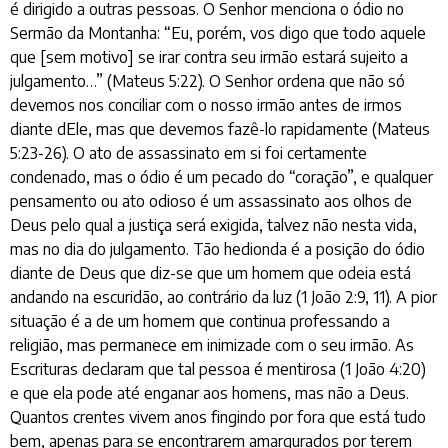
é dirigido a outras pessoas. O Senhor menciona o ódio no
Sermão da Montanha: “Eu, porém, vos digo que todo aquele
que [sem motivo] se irar contra seu irmão estará sujeito a
julgamento…” (Mateus 5:22). O Senhor ordena que não só
devemos nos conciliar com o nosso irmão antes de irmos
diante dEle, mas que devemos fazê-lo rapidamente (Mateus
5:23-26). O ato de assassinato em si foi certamente
condenado, mas o ódio é um pecado do “coração”, e qualquer
pensamento ou ato odioso é um assassinato aos olhos de
Deus pelo qual a justiça será exigida, talvez não nesta vida,
mas no dia do julgamento. Tão hedionda é a posição do ódio
diante de Deus que diz-se que um homem que odeia está
andando na escuridão, ao contrário da luz (1 João 2:9, 11). A pior
situação é a de um homem que continua professando a
religião, mas permanece em inimizade com o seu irmão. As
Escrituras declaram que tal pessoa é mentirosa (1 João 4:20)
e que ela pode até enganar aos homens, mas não a Deus.
Quantos crentes vivem anos fingindo por fora que está tudo
bem, apenas para se encontrarem amargurados por terem