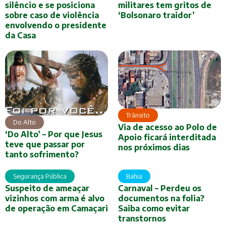
silêncio e se posiciona
militares tem gritos de
sobre caso de violência
‘Bolsonaro traidor’
envolvendo o presidente
da Casa
Trânsito
Do Alto
Via de acesso ao Polo de
‘Do Alto’ – Por que Jesus
Apoio ficará interditada
teve que passar por
nos próximos dias
tanto sofrimento?
Segurança Pública
Bahia
Suspeito de ameaçar
Carnaval – Perdeu os
vizinhos com arma é alvo
documentos na folia?
de operação em Camaçari
Saiba como evitar
transtornos