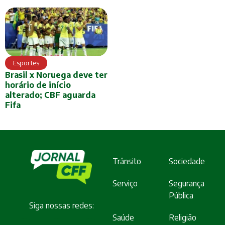
Esportes
Brasil x Noruega deve ter
horário de início
alterado; CBF aguarda
Fifa
Trânsito
Sociedade
Serviço
Segurança
Pública
Siga nossas redes:
Saúde
Religião