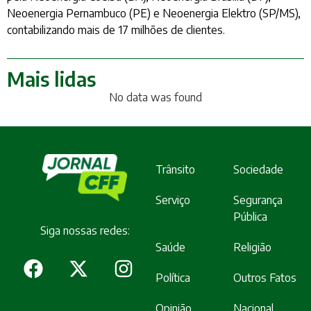
Neoenergia Pernambuco (PE) e Neoenergia Elektro (SP/MS),
contabilizando mais de 17 milhões de clientes.
Mais lidas
No data was found
Trânsito
Sociedade
Serviço
Segurança
Pública
Siga nossas redes:
Saúde
Religião
Política
Outros Fatos
Opinião
Nacional