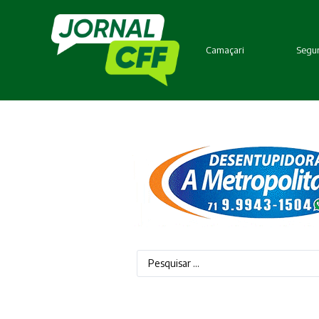
Camaçari
Segur