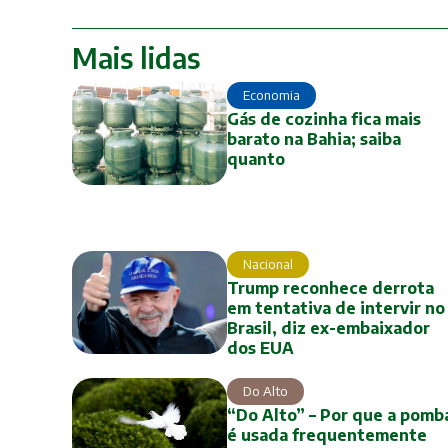
Mais lidas
Economia
Gás de cozinha fica mais
barato na Bahia; saiba
quanto
Nacional
Trump reconhece derrota
em tentativa de intervir no
Brasil, diz ex-embaixador
dos EUA
Do Alto
“Do Alto” – Por que a pomb
é usada frequentemente