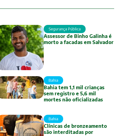
Segurança Pública
Assessor de Binho Galinha é
morto a facadas em Salvador
Bahia
Bahia tem 1,1 mil crianças
sem registro e 5,6 mil
mortes não oficializadas
Bahia
Clínicas de bronzeamento
são interditadas por