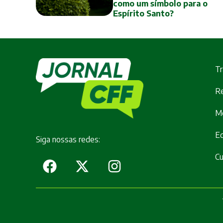
como um símbolo para o
Espírito Santo?
Tr
Re
M
E
Siga nossas redes:
Cu