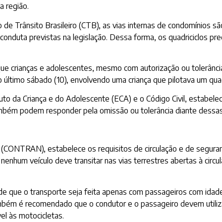
a região.
 Trânsito Brasileiro (CTB), as vias internas de condomínios são 
onduta previstas na legislação. Dessa forma, os quadriciclos preci
 crianças e adolescentes, mesmo com autorização ou tolerância 
ltimo sábado (10), envolvendo uma criança que pilotava um quad
o da Criança e do Adolescente (ECA) e o Código Civil, estabelec
mbém podem responder pela omissão ou tolerância diante dessas ir
(CONTRAN), estabelece os requisitos de circulação e de seguran
enhum veículo deve transitar nas vias terrestres abertas à circu
de que o transporte seja feita apenas com passageiros com idade 
Também é recomendado que o condutor e o passageiro devem utiliz
el às motocicletas.