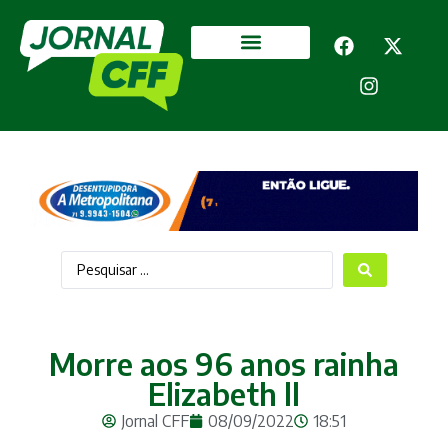
Segurança Pública
Mais categorias
Morre aos 96 anos rainha
Elizabeth ll
Jornal CFF
08/09/2022
18:51