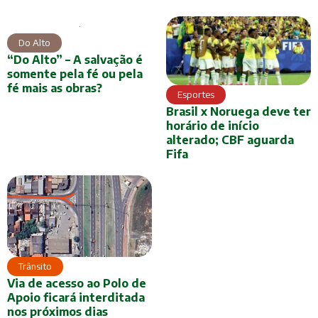
Do Alto
“Do Alto” – A salvação é
somente pela fé ou pela
fé mais as obras?
Esportes
Brasil x Noruega deve ter
horário de início
alterado; CBF aguarda
Fifa
Trânsito
Via de acesso ao Polo de
Apoio ficará interditada
nos próximos dias