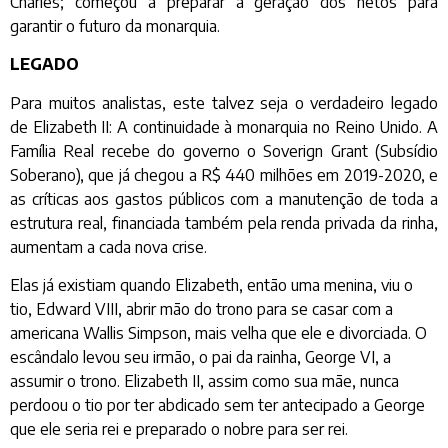
Charles; começou a preparar a geração dos netos para
garantir o futuro da monarquia.
LEGADO
Para muitos analistas, este talvez seja o verdadeiro legado
de Elizabeth II: A continuidade à monarquia no Reino Unido. A
Família Real recebe do governo o Soverign Grant (Subsídio
Soberano), que já chegou a R$ 440 milhões em 2019-2020, e
as críticas aos gastos públicos com a manutenção de toda a
estrutura real, financiada também pela renda privada da rinha,
aumentam a cada nova crise.
Elas já existiam quando Elizabeth, então uma menina, viu o
tio, Edward VIII, abrir mão do trono para se casar com a
americana Wallis Simpson, mais velha que ele e divorciada. O
escândalo levou seu irmão, o pai da rainha, George VI, a
assumir o trono. Elizabeth II, assim como sua mãe, nunca
perdoou o tio por ter abdicado sem ter antecipado a George
que ele seria rei e preparado o nobre para ser rei.