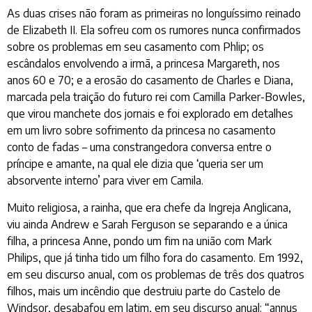
As duas crises não foram as primeiras no longuíssimo reinado
de Elizabeth II. Ela sofreu com os rumores nunca confirmados
sobre os problemas em seu casamento com Phlip; os
escândalos envolvendo a irmã, a princesa Margareth, nos
anos 60 e 70; e a erosão do casamento de Charles e Diana,
marcada pela traição do futuro rei com Camilla Parker-Bowles,
que virou manchete dos jornais e foi explorado em detalhes
em um livro sobre sofrimento da princesa no casamento
conto de fadas – uma constrangedora conversa entre o
príncipe e amante, na qual ele dizia que ‘queria ser um
absorvente interno’ para viver em Camila.
Muito religiosa, a rainha, que era chefe da Ingreja Anglicana,
viu ainda Andrew e Sarah Ferguson se separando e a única
filha, a princesa Anne, pondo um fim na união com Mark
Philips, que já tinha tido um filho fora do casamento. Em 1992,
em seu discurso anual, com os problemas de três dos quatros
filhos, mais um incêndio que destruiu parte do Castelo de
Windsor, desabafou em latim, em seu discurso anual: “annus