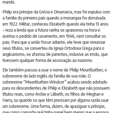
marido.
Philip era príncipe da Grécia e Dinamarca, mas foi expulso com
a família do primeiro país quando a monarquia foi derrubada
em 1922. Militar, conheceu Elizabeth quando ela tinha 13 anos
– reza a lenda que a futura rainha se apaixonou na hora e
aceitou o pedido de casamento, em 1946, sem consultar os
pais. Para que a união fosse adiante, ele teve que renunciar
seus títulos, se converteu da Igreja Ortodoxa Grega para o
anglicanismo, se afastou de parentes, inclusive as irmãs, que
tivessem qualquer forma de associação ao nazismo.
Ele também passou a usar o nome de Philip Mountbatten, o
sobrenome do lado inglês da família de sua mãe. O
sobrenome “Mountbatten-Windsor” acabou sendo adotado
para os descendentes de Philip e Elizabeth que não possuem
títulos reais, como Archie e Lilibeth, os filhos de Meghan e
Harry, ou quando os que têm precisam por alguma razão usar
um sobrenome. Uma forma, dizem, de apaziguar o príncipe,
que como consorte real tinha papel bem menor que a esposa.