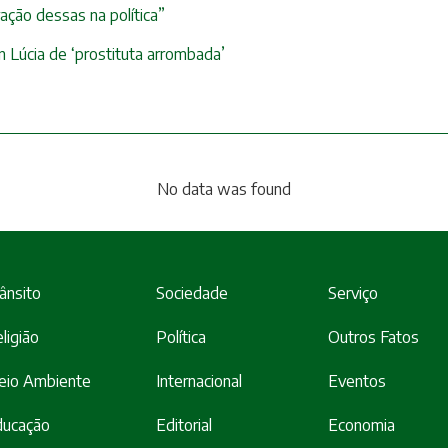
ação dessas na política”
 Lúcia de ‘prostituta arrombada’
No data was found
ânsito
Sociedade
Serviço
ligião
Política
Outros Fatos
eio Ambiente
Internacional
Eventos
ducação
Editorial
Economia