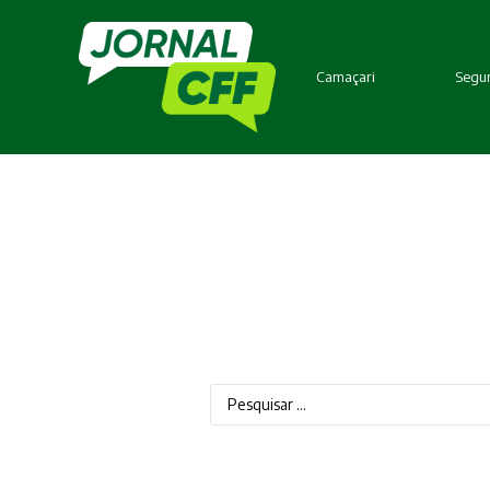
Camaçari
Segur