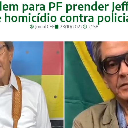
em para PF prender Jeff
 homicídio contra polici
Jornal CFF
23/10/2022
21:58