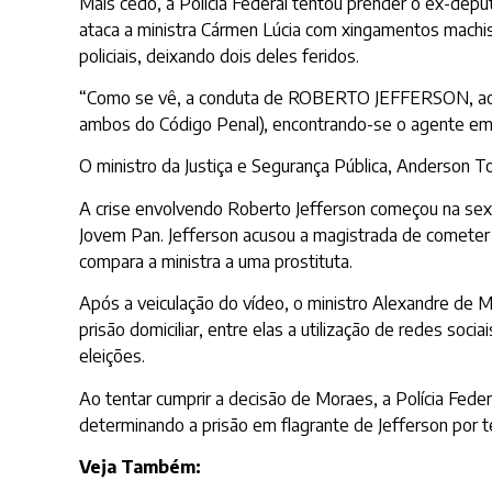
Mais cedo, a Polícia Federal tentou prender o ex-depu
ataca a ministra Cármen Lúcia com xingamentos machi
policiais, deixando dois deles feridos.
“Como se vê, a conduta de ROBERTO JEFFERSON, ao atirar
ambos do Código Penal), encontrando-se o agente em 
O ministro da Justiça e Segurança Pública, Anderson To
A crise envolvendo Roberto Jefferson começou na sex
Jovem Pan. Jefferson acusou a magistrada de cometer 
compara a ministra a uma prostituta.
Após a veiculação do vídeo, o ministro Alexandre de 
prisão domiciliar, entre elas a utilização de redes soc
eleições.
Ao tentar cumprir a decisão de Moraes, a Polícia Feder
determinando a prisão em flagrante de Jefferson por te
Veja Também: