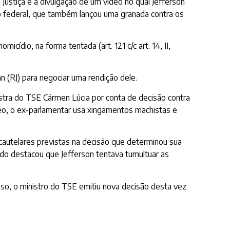
Justiça e a divulgação de um vídeo no qual Jefferson
o federal, que também lançou uma granada contra os
ídio, na forma tentada (art. 121 c/c art. 14, II,
n (RJ) para negociar uma rendição dele.
stra do TSE Cármen Lúcia por conta de decisão contra
deo, o ex-parlamentar usa xingamentos machistas e
cautelares previstas na decisão que determinou sua
trado destacou que Jefferson tentava tumultuar as
isso, o ministro do TSE emitiu nova decisão desta vez