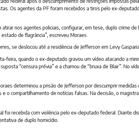
tado federal após o descumprimento de restrições impostas pela 
stas. Os agentes da PF foram recebidos a tiros pelo ex-deputad
 nos agentes policiais, configurar, em tese, duplo crime de homic
estado de flagrância”, escreveu Moraes.
rres, se deslocou até a residência de Jefferson em Levy Gasparia
ta-feira, quando o ex-deputado gravou um vídeo atacando a mini
suposta “censura prévia” e a chamou de “bruxa de Blair”. No ví
Moraes determinou a prisão de Jefferson por descumprir medidas 
iais e o compartilhamento de notícias falsas. Na decisão, o magis
al foi recebida com violência pelo ex-deputado federal. Diante d
ntativa de duplo homicídio.