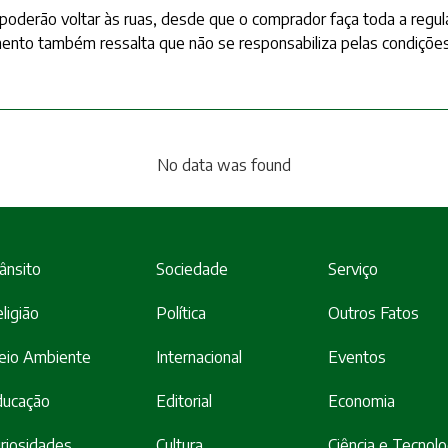
 poderão voltar às ruas, desde que o comprador faça toda a regula
ento também ressalta que não se responsabiliza pelas condiçõe
No data was found
ânsito
Sociedade
Serviço
ligião
Política
Outros Fatos
eio Ambiente
Internacional
Eventos
ducação
Editorial
Economia
riosidades
Cultura
Ciência e Tecnolo