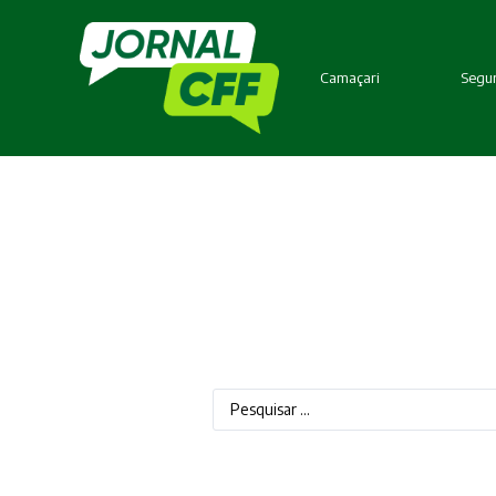
Camaçari
Segur