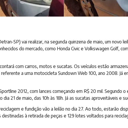
ran-SP) vai realizar, na segunda quinzena de maio, um novo leilã
conhecidos do mercado, como Honda Civic e Volkswagen Golf, com v
 e contará com carros, motos e sucatas. Os veículos estão armaz
0, referente a uma motocicleta Sundown Web 100, ano 2008. Já 
portline 2012, com lances começando em R$ 20 mil. Segundo o edit
 dia 21 de maio, das 10h às 18h. Já as sucatas aproveitáveis e su
ciclagem e fundição vão a leilão no dia 27. Ao todo, estarão disp
destinadas à retirada de peças e 129 lotes voltados para recicla