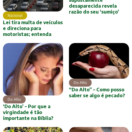
desaparecida revela
razão do seu ‘sumiço’
Nacional
Lei tira multa de veículos
e direciona para
motoristas; entenda
Do Alto
“Do Alto” – Como posso
saber se algo é pecado?
Do Alto
‘Do Alto’ – Por que a
virgindade é tão
importante na Bíblia?