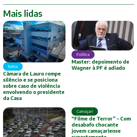
Mais lidas
Política
Master: depoimento de
Bahia
Wagner à PF é adiado
Câmara de Lauro rompe
silêncio e se posiciona
sobre caso de violência
envolvendo o presidente
da Casa
Camaçari
“Filme de Terror” – Com
desabafo chocante
jovem camaçariense
supostamente