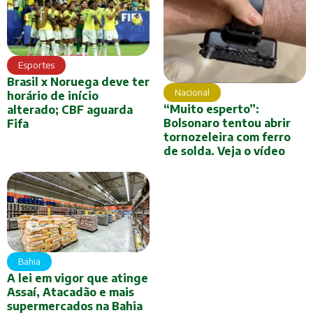
Esportes
Brasil x Noruega deve ter
Nacional
horário de início
“Muito esperto”:
alterado; CBF aguarda
Bolsonaro tentou abrir
Fifa
tornozeleira com ferro
de solda. Veja o vídeo
Bahia
A lei em vigor que atinge
Assaí, Atacadão e mais
supermercados na Bahia