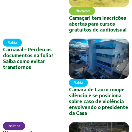
Educação
Camaçari tem inscrições
abertas para cursos
gratuitos de audiovisual
Bahia
Carnaval – Perdeu os
documentos na folia?
Saiba como evitar
transtornos
Bahia
Câmara de Lauro rompe
silêncio e se posiciona
sobre caso de violência
envolvendo o presidente
da Casa
Política