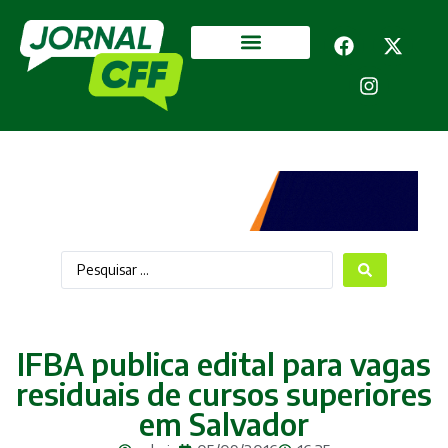
Segurança Pública
Mais categorias
IFBA publica edital para vagas
residuais de cursos superiores
em Salvador