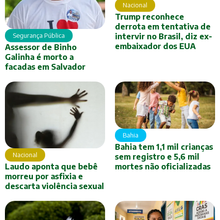
Nacional
Trump reconhece
derrota em tentativa de
Segurança Pública
intervir no Brasil, diz ex-
embaixador dos EUA
Assessor de Binho
Galinha é morto a
facadas em Salvador
Bahia
Bahia tem 1,1 mil crianças
Nacional
sem registro e 5,6 mil
Laudo aponta que bebê
mortes não oficializadas
morreu por asfixia e
descarta violência sexual