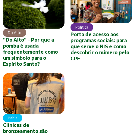
Política
Do Alto
Porta de acesso aos
“Do Alto” – Por que a
programas sociais: para
pomba é usada
que serve o NIS e como
frequentemente como
descobrir o número pelo
um símbolo para o
CPF
Espírito Santo?
Bahia
Clínicas de
bronzeamento são