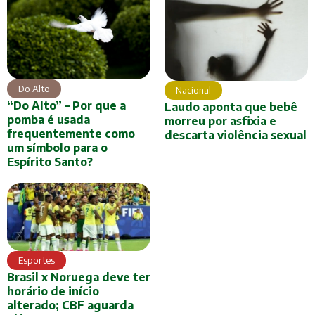
Do Alto
Nacional
“Do Alto” – Por que a
Laudo aponta que bebê
pomba é usada
morreu por asfixia e
frequentemente como
descarta violência sexual
um símbolo para o
Espírito Santo?
Esportes
Brasil x Noruega deve ter
horário de início
alterado; CBF aguarda