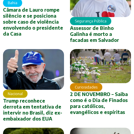
Bahia
Câmara de Lauro rompe
silêncio e se posiciona
Segurança Pública
sobre caso de violência
envolvendo o presidente
Assessor de Binho
da Casa
Galinha é morto a
facadas em Salvador
Curiosidades
Nacional
2 DE NOVEMBRO – Saiba
como é o Dia de Finados
Trump reconhece
para católicos,
derrota em tentativa de
evangélicos e espíritas
intervir no Brasil, diz ex-
embaixador dos EUA