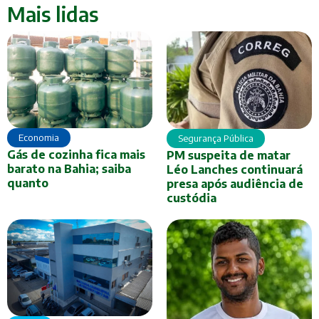
Mais lidas
Economia
Segurança Pública
Gás de cozinha fica mais
PM suspeita de matar
barato na Bahia; saiba
Léo Lanches continuará
quanto
presa após audiência de
custódia