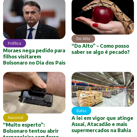
Do Alto
Política
“Do Alto” – Como posso
Moraes nega pedido para
saber se algo é pecado?
filhos visitarem
Bolsonaro no Dia dos Pais
Bahia
Nacional
A lei em vigor que atinge
Assaí, Atacadão e mais
“Muito esperto”:
supermercados na Bahia
Bolsonaro tentou abrir
tornozeleira com ferro