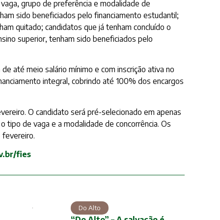
 vaga, grupo de preferência e modalidade de
nham sido beneficiados pelo financiamento estudantil;
nham quitado; candidatos que já tenham concluído o
nsino superior, tenham sido beneficiados pelo
de até meio salário mínimo e com inscrição ativa no
financiamento integral, cobrindo até 100% dos encargos
fevereiro. O candidato será pré-selecionado em apenas
e o tipo de vaga e a modalidade de concorrência. Os
fevereiro.
.br/fies
Do Alto
“Do Alto” – A salvação é