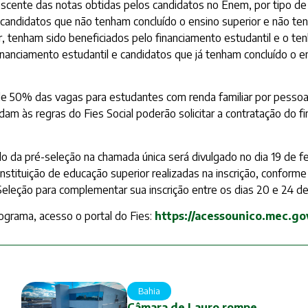
scente das notas obtidas pelos candidatos no Enem, por tipo de
a candidatos que não tenham concluído o ensino superior e não te
, tenham sido beneficiados pelo financiamento estudantil e o te
inanciamento estudantil e candidatos que já tenham concluído o e
de 50% das vagas para estudantes com renda familiar por pessoa 
am às regras do Fies Social poderão solicitar a contratação do 
do da pré-seleção na chamada única será divulgado no dia 19 de 
instituição de educação superior realizadas na inscrição, conform
eleção para complementar sua inscrição entre os dias 20 e 24 de 
ograma, acesso o portal do Fies:
https://acessounico.mec.gov
Bahia
Câmara de Lauro rompe