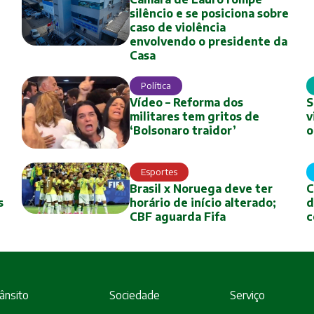
silêncio e se posiciona sobre
caso de violência
envolvendo o presidente da
Casa
Política
Vídeo – Reforma dos
S
militares tem gritos de
v
‘Bolsonaro traidor’
o
Esportes
Brasil x Noruega deve ter
C
s
horário de início alterado;
d
CBF aguarda Fifa
c
ânsito
Sociedade
Serviço