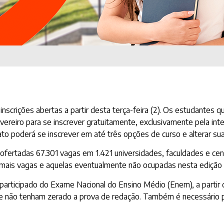
nscrições abertas a partir desta terça-feira (2). Os estudantes 
ereiro para se inscrever gratuitamente, exclusivamente pela int
ato poderá se inscrever em até três opções de curso e alterar suas
ofertadas 67.301 vagas em 1.421 universidades, faculdades e centr
demais vagas e aquelas eventualmente não ocupadas nesta ediçã
participado do Exame Nacional do Ensino Médio (Enem), a partir 
s e não tenham zerado a prova de redação. Também é necessário p