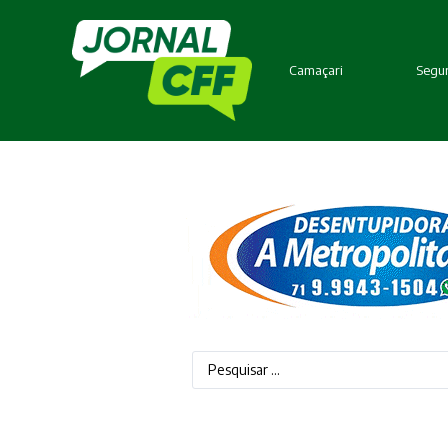
Camaçari
Segur