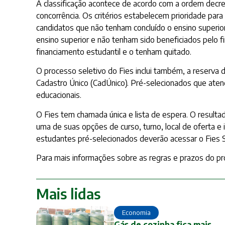
A classificação acontece de acordo com a ordem decre
concorrência. Os critérios estabelecem prioridade par
candidatos que não tenham concluído o ensino superior
ensino superior e não tenham sido beneficiados pelo f
financiamento estudantil e o tenham quitado.
O processo seletivo do Fies inclui também, a reserva 
Cadastro Único (CadÚnico). Pré-selecionados que atend
educacionais.
O Fies tem chamada única e lista de espera. O resulta
uma de suas opções de curso, turno, local de oferta e 
estudantes pré-selecionados deverão acessar o Fies S
Para mais informações sobre as regras e prazos do pr
Mais lidas
Economia
Gás de cozinha fica mais