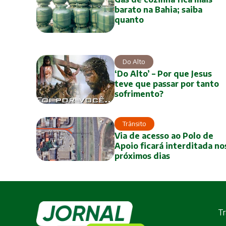
barato na Bahia; saiba
quanto
Do Alto
‘Do Alto’ – Por que Jesus
teve que passar por tanto
sofrimento?
Trânsito
Via de acesso ao Polo de
Apoio ficará interditada no
próximos dias
Tr