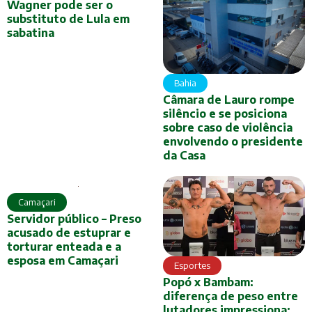
Wagner pode ser o
substituto de Lula em
sabatina
Bahia
Câmara de Lauro rompe
silêncio e se posiciona
sobre caso de violência
envolvendo o presidente
da Casa
Camaçari
Servidor público – Preso
acusado de estuprar e
torturar enteada e a
esposa em Camaçari
Esportes
Popó x Bambam:
diferença de peso entre
lutadores impressiona;