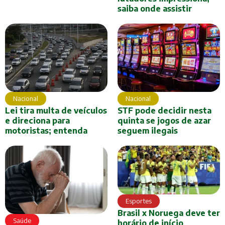
saiba onde assistir
Nacional
Nacional
Lei tira multa de veículos
STF pode decidir nesta
e direciona para
quinta se jogos de azar
motoristas; entenda
seguem ilegais
Esportes
Brasil x Noruega deve ter
Saúde
horário de início