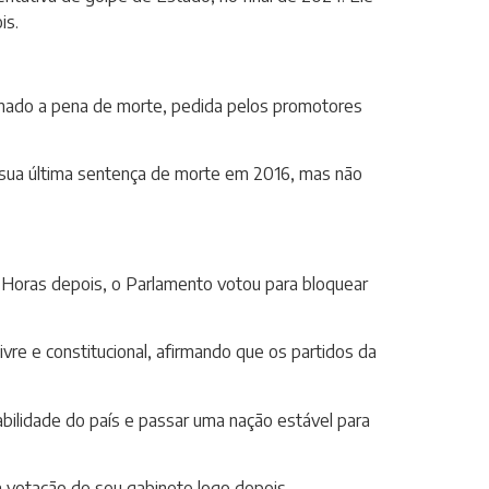
is.
ndenado a pena de morte, pedida pelos promotores
u sua última sentença de morte em 2016, mas não
. Horas depois, o Parlamento votou para bloquear
vre e constitucional, afirmando que os partidos da
abilidade do país e passar uma nação estável para
a votação de seu gabinete logo depois.