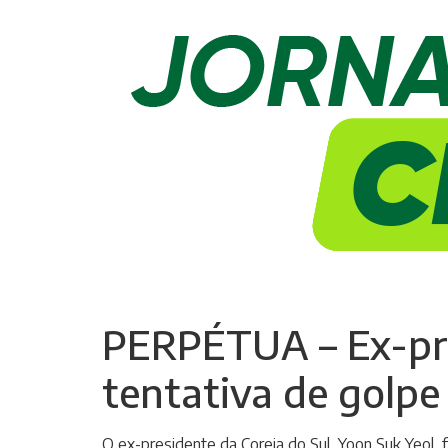
PERPÉTUA – Ex-pre
tentativa de golpe
O ex-presidente da Coreia do Sul, Yoon Suk Yeol, f