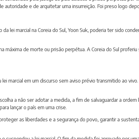
 autoridade e de arquitetar uma insurreição. Foi preso logo depo
o da lei marcial na Coreia do Sul, Yoon Suk, poderia ter sido co
pena máxima de morte ou prisão perpétua. A Coreia do Sul proferi
lei marcial em um discurso sem aviso prévio transmitido ao vivo
colha a não ser adotar a medida, a fim de salvaguardar a ordem li
ara lançar o país em uma crise.
roteger as liberdades e a segurança do povo, garantir a sustent
e suspendeu a lei marcial. O fim da medida foi aprovado por um