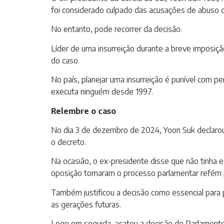
foi considerado culpado das acusações de abuso de
No entanto, pode recorrer da decisão.
Líder de uma insurreição durante a breve imposiçã
do caso.
No país, planejar uma insurreição é punível com 
executa ninguém desde 1997.
Relembre o caso
No dia 3 de dezembro de 2024, Yoon Suk declarou 
o decreto.
Na ocasião, o ex-presidente disse que não tinha es
oposição tornaram o processo parlamentar refém p
Também justificou a decisão como essencial para p
as gerações futuras.
Logo em seguida, acatou a decisão do Parlamento 