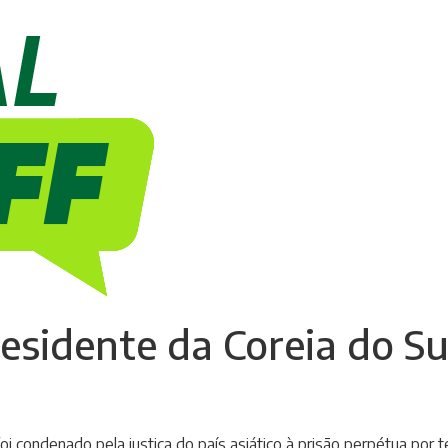
sidente da Coreia do Su
oi condenado pela justiça do país asiático à prisão perpétua por t