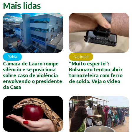
Mais lidas
Bahia
Nacional
Câmara de Lauro rompe
“Muito esperto”:
silêncio e se posiciona
Bolsonaro tentou abrir
sobre caso de violência
tornozeleira com ferro
envolvendo o presidente
de solda. Veja o vídeo
da Casa