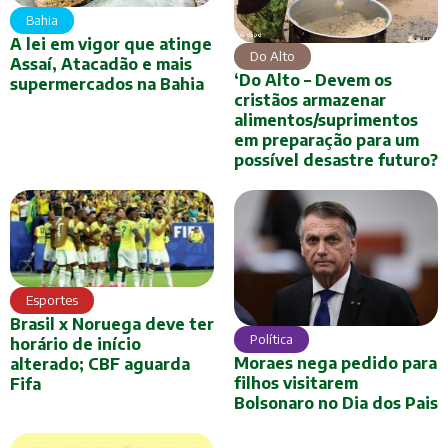
Bahia
A lei em vigor que atinge
Do Alto
Assaí, Atacadão e mais
‘Do Alto – Devem os
supermercados na Bahia
cristãos armazenar
alimentos/suprimentos
em preparação para um
possível desastre futuro?
Esportes
Brasil x Noruega deve ter
Política
horário de início
Moraes nega pedido para
alterado; CBF aguarda
filhos visitarem
Fifa
Bolsonaro no Dia dos Pais