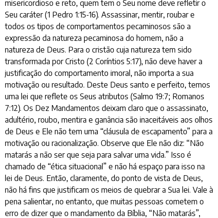
misericordioso e reto, quem tem o Seu nome deve refletir o
Seu caráter (1 Pedro 1:15-16). Assassinar, mentir, roubar e
todos os tipos de comportamentos pecaminosos são a
expressão da natureza pecaminosa do homem, não a
natureza de Deus. Para o cristão cuja natureza tem sido
transformada por Cristo (2 Coríntios 5:17), não deve haver a
justificação do comportamento imoral, não importa a sua
motivação ou resultado. Deste Deus santo e perfeito, temos
uma lei que reflete os Seus atributos (Salmo 19:7; Romanos
7:12). Os Dez Mandamentos deixam claro que o assassinato,
adultério, roubo, mentira e ganância são inaceitáveis aos olhos
de Deus e Ele não tem uma “cláusula de escapamento” para a
motivação ou racionalização. Observe que Ele não diz: “Não
matarás a não ser que seja para salvar uma vida.” Isso é
chamado de “ética situacional” e não há espaço para isso na
lei de Deus. Então, claramente, do ponto de vista de Deus,
não há fins que justificam os meios de quebrar a Sua lei. Vale à
pena salientar, no entanto, que muitas pessoas cometem o
erro de dizer que o mandamento da Bíblia, “Não matarás”,