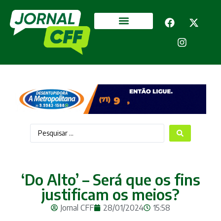
Segurança Pública
Mais categorias
‘Do Alto’ – Será que os fins
justificam os meios?
Jornal CFF
28/01/2024
15:58