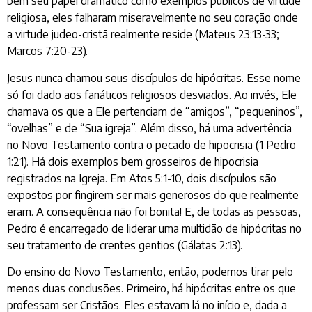
bem seu papel dramático como exemplos públicos de virtude
religiosa, eles falharam miseravelmente no seu coração onde
a virtude judeo-cristã realmente reside (Mateus 23:13-33;
Marcos 7:20-23).
Jesus nunca chamou seus discípulos de hipócritas. Esse nome
só foi dado aos fanáticos religiosos desviados. Ao invés, Ele
chamava os que a Ele pertenciam de “amigos”, “pequeninos”,
“ovelhas” e de “Sua igreja”. Além disso, há uma advertência
no Novo Testamento contra o pecado de hipocrisia (1 Pedro
1:21). Há dois exemplos bem grosseiros de hipocrisia
registrados na Igreja. Em Atos 5:1-10, dois discípulos são
expostos por fingirem ser mais generosos do que realmente
eram. A consequência não foi bonita! E, de todas as pessoas,
Pedro é encarregado de liderar uma multidão de hipócritas no
seu tratamento de crentes gentios (Gálatas 2:13).
Do ensino do Novo Testamento, então, podemos tirar pelo
menos duas conclusões. Primeiro, há hipócritas entre os que
professam ser Cristãos. Eles estavam lá no início e, dada a