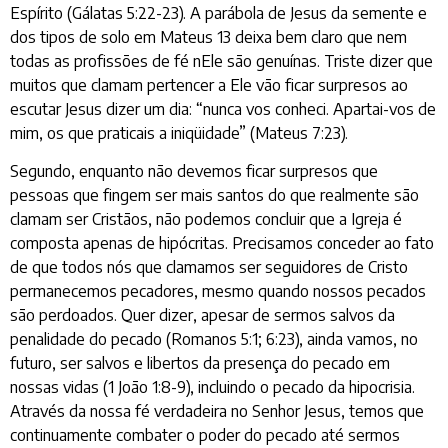
Espírito (Gálatas 5:22-23). A parábola de Jesus da semente e
dos tipos de solo em Mateus 13 deixa bem claro que nem
todas as profissões de fé nEle são genuínas. Triste dizer que
muitos que clamam pertencer a Ele vão ficar surpresos ao
escutar Jesus dizer um dia: “nunca vos conheci. Apartai-vos de
mim, os que praticais a iniqüidade” (Mateus 7:23).
Segundo, enquanto não devemos ficar surpresos que
pessoas que fingem ser mais santos do que realmente são
clamam ser Cristãos, não podemos concluir que a Igreja é
composta apenas de hipócritas. Precisamos conceder ao fato
de que todos nós que clamamos ser seguidores de Cristo
permanecemos pecadores, mesmo quando nossos pecados
são perdoados. Quer dizer, apesar de sermos salvos da
penalidade do pecado (Romanos 5:1; 6:23), ainda vamos, no
futuro, ser salvos e libertos da presença do pecado em
nossas vidas (1 João 1:8-9), incluindo o pecado da hipocrisia.
Através da nossa fé verdadeira no Senhor Jesus, temos que
continuamente combater o poder do pecado até sermos