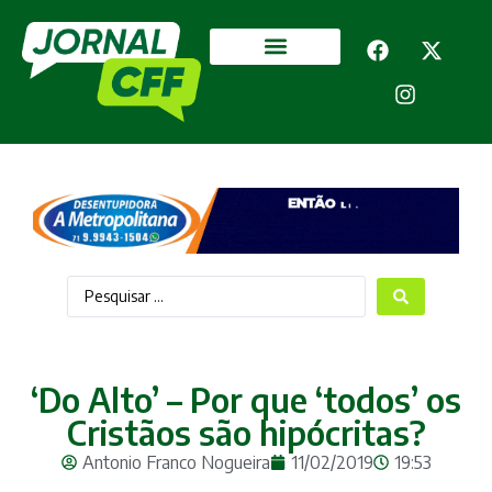
Segurança Pública
Mais categorias
‘Do Alto’ – Por que ‘todos’ os
Cristãos são hipócritas?
Antonio Franco Nogueira
11/02/2019
19:53