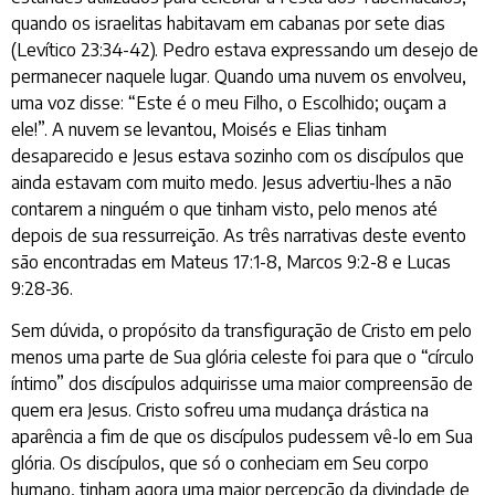
quando os israelitas habitavam em cabanas por sete dias
(Levítico 23:34-42). Pedro estava expressando um desejo de
permanecer naquele lugar. Quando uma nuvem os envolveu,
uma voz disse: “Este é o meu Filho, o Escolhido; ouçam a
ele!”. A nuvem se levantou, Moisés e Elias tinham
desaparecido e Jesus estava sozinho com os discípulos que
ainda estavam com muito medo. Jesus advertiu-lhes a não
contarem a ninguém o que tinham visto, pelo menos até
depois de sua ressurreição. As três narrativas deste evento
são encontradas em Mateus 17:1-8, Marcos 9:2-8 e Lucas
9:28-36.
Sem dúvida, o propósito da transfiguração de Cristo em pelo
menos uma parte de Sua glória celeste foi para que o “círculo
íntimo” dos discípulos adquirisse uma maior compreensão de
quem era Jesus. Cristo sofreu uma mudança drástica na
aparência a fim de que os discípulos pudessem vê-lo em Sua
glória. Os discípulos, que só o conheciam em Seu corpo
humano, tinham agora uma maior percepção da divindade de