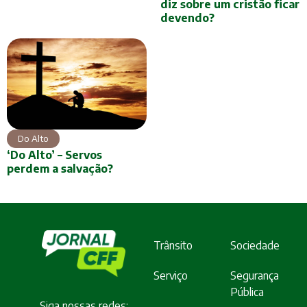
diz sobre um cristão ficar
devendo?
Do Alto
‘Do Alto’ – Servos
perdem a salvação?
Trânsito
Sociedade
Serviço
Segurança
Pública
Siga nossas redes: