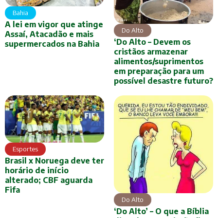
Bahia
A lei em vigor que atinge
Do Alto
Assaí, Atacadão e mais
‘Do Alto – Devem os
supermercados na Bahia
cristãos armazenar
alimentos/suprimentos
em preparação para um
possível desastre futuro?
Esportes
Brasil x Noruega deve ter
horário de início
alterado; CBF aguarda
Fifa
Do Alto
‘Do Alto’ – O que a Bíblia