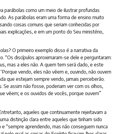
va parábolas como um meio de ilustrar profundas
cado. As parábolas eram uma forma de ensino muito
 usando coisas comuns que seriam conhecidas por
 mais explicações, e em um ponto do Seu ministério,
olas? O primeiro exemplo disso é a narrativa da
ão. “Os discípulos aproximaram-se dele e perguntaram:
éus, mas a eles não. A quem tem será dado, e este
s: ‘Porque vendo, eles não vêem e, ouvindo, não ouvem
inda que estejam sempre vendo, jamais perceberão.
s. Se assim não fosse, poderiam ver com os olhos,
orque vêem; e os ouvidos de vocês, porque ouvem”
 Entretanto, aqueles que continuamente rejeitavam a
uma distinção clara entre aqueles que tinham sido
ndo e “sempre aprendendo, mas não conseguem nunca
 pelo qual as coisas do Espírito ficavam-lhes claras.