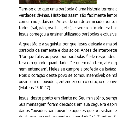
Tem-se dito que uma parábola é uma história terrena 
verdades divinas. Histórias assim são facilmente lem
comum no Judaísmo. Antes de um determinado ponto no 
todos (sal, pão, ovelhas, etc.), e seu significado era
Jesus começou a ensinar utilizando parábolas exclusiv
A questão é a seguinte: por que Jesus deixaria a maio
parábola da semente e dos solos. Antes de interpretar
‘Por que falas ao povo por parábolas?’ Ele respondeu
terá em grande quantidade. De quem não tem, até o qu
nem entendem’. Neles se cumpre a profecia de Isaías
Pois o coração deste povo se tornou insensível; de m
ouvir com os ouvidos, entender com o coração e conver
(Mateus 13:10-17).
Jesus, deste ponto em diante no Seu ministério, semp
Sua mensagem foram deixados em sua cegueira espiritua
dados “ouvidos para ouvir” e aqueles que persistia
de chegar ao conhecimento da verdade” (2 Timóteo 3:7).