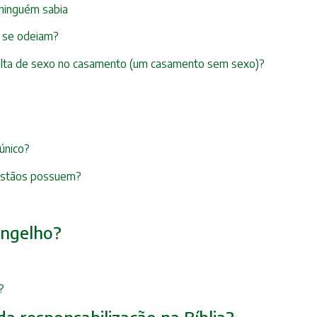
e ninguém sabia
s se odeiam?
 falta de sexo no casamento (um casamento sem sexo)?
 único?
cristãos possuem?
angelho?
?