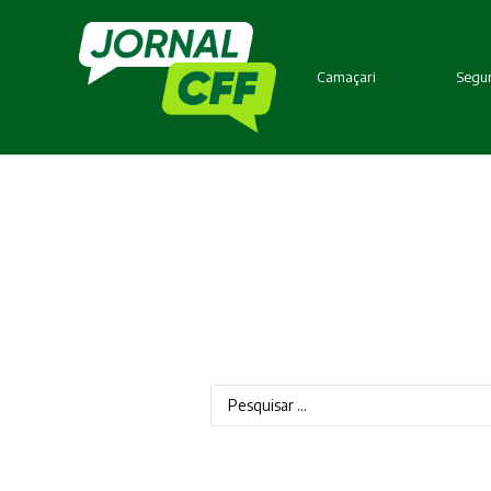
Camaçari
Segur