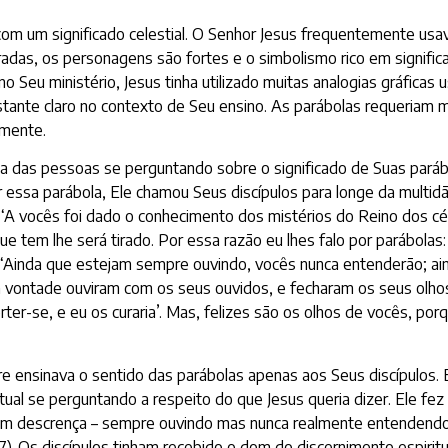
com um significado celestial. O Senhor Jesus frequentemente usa
bradas, os personagens são fortes e o simbolismo rico em signifi
Seu ministério, Jesus tinha utilizado muitas analogias gráficas
 bastante claro no contexto de Seu ensino. As parábolas requeriam
amente.
ria das pessoas se perguntando sobre o significado de Suas paráb
 essa parábola, Ele chamou Seus discípulos para longe da multid
: ‘A vocês foi dado o conhecimento dos mistérios do Reino dos c
e tem lhe será tirado. Por essa razão eu lhes falo por parábola
: ‘Ainda que estejam sempre ouvindo, vocês nunca entenderão; a
á vontade ouviram com os seus ouvidos, e fecharam os seus olho
ter-se, e eu os curaria’. Mas, felizes são os olhos de vocês, p
re ensinava o sentido das parábolas apenas aos Seus discípulos.
l se perguntando a respeito do que Jesus queria dizer. Ele fez 
m em descrença – sempre ouvindo mas nunca realmente entende
 Os discípulos tinham recebido o dom do discernimento espiritual