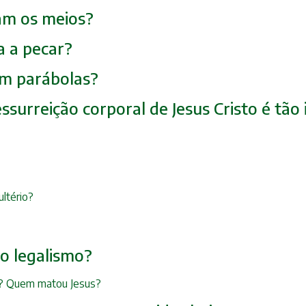
icam os meios?
a a pecar?
 em parábolas?
essurreição corporal de Jesus Cristo é tã
ultério?
 o legalismo?
to? Quem matou Jesus?