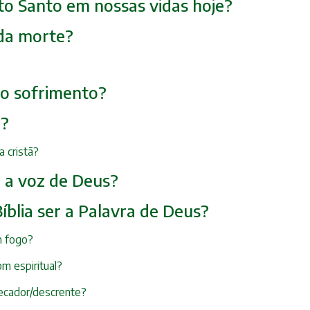
rito Santo em nossas vidas hoje?
 da morte?
e o sofrimento?
a?
 cristã?
r a voz de Deus?
íblia ser a Palavra de Deus?
m fogo?
om espiritual?
ecador/descrente?