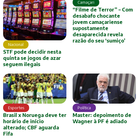
Camaçari
“Filme de Terror” – Com
desabafo chocante
jovem camaçariense
supostamente
desaparecida revela
razão do seu ‘sumiço’
Nacional
STF pode decidir nesta
quinta se jogos de azar
seguem ilegais
Esportes
Política
Brasil x Noruega deve ter
Master: depoimento de
horário de início
Wagner à PF é adiado
alterado; CBF aguarda
Fifa