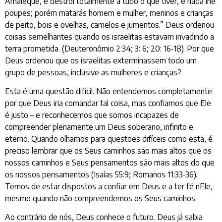
Amaleque, e destrói totalmente a tudo o que tiver, e nada lhe
poupes; porém matarás homem e mulher, meninos e crianças
de peito, bois e ovelhas, camelos e jumentos.” Deus ordenou
coisas semelhantes quando os israelitas estavam invadindo a
terra prometida. (Deuteronômio 2:34; 3: 6; 20: 16-18). Por que
Deus ordenou que os israelitas exterminassem todo um
grupo de pessoas, inclusive as mulheres e crianças?
Esta é uma questão difícil. Não entendemos completamente
por que Deus iria comandar tal coisa, mas confiamos que Ele
é justo – e reconhecemos que somos incapazes de
compreender plenamente um Deus soberano, infinito e
eterno. Quando olhamos para questões difíceis como esta, é
preciso lembrar que os Seus caminhos são mais altos que os
nossos caminhos e Seus pensamentos são mais altos do que
os nossos pensamentos (Isaías 55:9; Romanos 11:33-36).
Temos de estar dispostos a confiar em Deus e a ter fé nEle,
mesmo quando não compreendemos os Seus caminhos.
Ao contrário de nós, Deus conhece o futuro. Deus já sabia