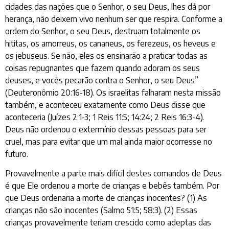
cidades das nações que o Senhor, o seu Deus, lhes dá por
herança, não deixem vivo nenhum ser que respira. Conforme a
ordem do Senhor, o seu Deus, destruam totalmente os
hititas, os amorreus, os cananeus, os ferezeus, os heveus e
os jebuseus. Se não, eles os ensinarão a praticar todas as
coisas repugnantes que fazem quando adoram os seus
deuses, e vocês pecarão contra o Senhor, o seu Deus”
(Deuteronômio 20:16-18). Os israelitas falharam nesta missão
também, e aconteceu exatamente como Deus disse que
aconteceria (Juízes 2:1-3; 1 Reis 11:5; 14:24; 2 Reis 16:3-4).
Deus não ordenou o extermínio dessas pessoas para ser
cruel, mas para evitar que um mal ainda maior ocorresse no
futuro.
Provavelmente a parte mais difícil destes comandos de Deus
é que Ele ordenou a morte de crianças e bebês também. Por
que Deus ordenaria a morte de crianças inocentes? (1) As
crianças não são inocentes (Salmo 51:5; 58:3). (2) Essas
crianças provavelmente teriam crescido como adeptas das