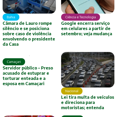
Ciência e Tecnologia
Bahia
Google encerra serviço
Câmara de Lauro rompe
em celulares a partir de
silêncio e se posiciona
setembro; veja mudança
sobre caso de violência
envolvendo o presidente
da Casa
Camaçari
Servidor público – Preso
acusado de estuprar e
torturar enteada e a
esposa em Camaçari
Nacional
Lei tira multa de veículos
e direciona para
motoristas; entenda