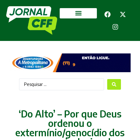
Segurança Pública
Mais categorias
‘Do Alto’ – Por que Deus
ordenou o
extermínio/genocídio dos