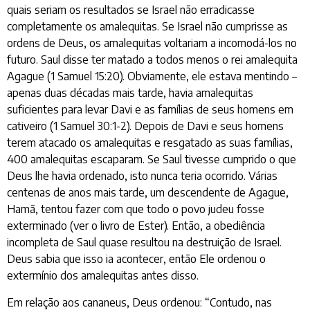
quais seriam os resultados se Israel não erradicasse
completamente os amalequitas. Se Israel não cumprisse as
ordens de Deus, os amalequitas voltariam a incomodá-los no
futuro. Saul disse ter matado a todos menos o rei amalequita
Agague (1 Samuel 15:20). Obviamente, ele estava mentindo –
apenas duas décadas mais tarde, havia amalequitas
suficientes para levar Davi e as famílias de seus homens em
cativeiro (1 Samuel 30:1-2). Depois de Davi e seus homens
terem atacado os amalequitas e resgatado as suas famílias,
400 amalequitas escaparam. Se Saul tivesse cumprido o que
Deus lhe havia ordenado, isto nunca teria ocorrido. Várias
centenas de anos mais tarde, um descendente de Agague,
Hamã, tentou fazer com que todo o povo judeu fosse
exterminado (ver o livro de Ester). Então, a obediência
incompleta de Saul quase resultou na destruição de Israel.
Deus sabia que isso ia acontecer, então Ele ordenou o
extermínio dos amalequitas antes disso.
Em relação aos cananeus, Deus ordenou: “Contudo, nas