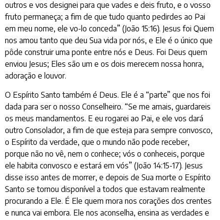
outros e vos designei para que vades e deis fruto, e o vosso
fruto permaneça; a fim de que tudo quanto pedirdes ao Pai
em meu nome, ele vo-lo conceda” (João 15:16). Jesus foi Quem
nos amou tanto que deu Sua vida por nós, e Ele é o único que
pôde construir uma ponte entre nós e Deus. Foi Deus quem
enviou Jesus; Eles são um e os dois merecem nossa honra,
adoração e louvor.
O Espírito Santo também é Deus. Ele é a “parte” que nos foi
dada para ser o nosso Conselheiro. “Se me amais, guardareis
os meus mandamentos. E eu rogarei ao Pai, e ele vos dará
outro Consolador, a fim de que esteja para sempre convosco,
o Espírito da verdade, que o mundo não pode receber,
porque não no vê, nem o conhece; vós o conheceis, porque
ele habita convosco e estará em vós” (João 14:15-17). Jesus
disse isso antes de morrer, e depois de Sua morte o Espírito
Santo se tornou disponível a todos que estavam realmente
procurando a Ele. É Ele quem mora nos corações dos crentes
e nunca vai embora. Ele nos aconselha, ensina as verdades e