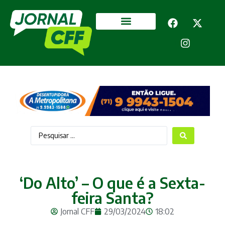
Segurança Pública
Mais categorias
‘Do Alto’ – O que é a Sexta-
feira Santa?
Jornal CFF
29/03/2024
18:02