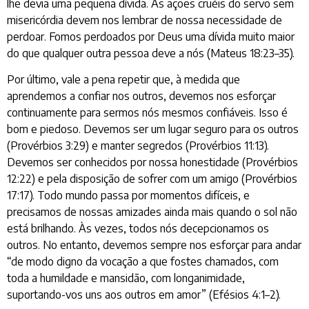
lhe devia uma pequena dívida. As ações cruéis do servo sem
misericórdia devem nos lembrar de nossa necessidade de
perdoar. Fomos perdoados por Deus uma dívida muito maior
do que qualquer outra pessoa deve a nós (Mateus 18:23–35).
Por último, vale a pena repetir que, à medida que
aprendemos a confiar nos outros, devemos nos esforçar
continuamente para sermos nós mesmos confiáveis. Isso é
bom e piedoso. Devemos ser um lugar seguro para os outros
(Provérbios 3:29) e manter segredos (Provérbios 11:13).
Devemos ser conhecidos por nossa honestidade (Provérbios
12:22) e pela disposição de sofrer com um amigo (Provérbios
17:17). Todo mundo passa por momentos difíceis, e
precisamos de nossas amizades ainda mais quando o sol não
está brilhando. Às vezes, todos nós decepcionamos os
outros. No entanto, devemos sempre nos esforçar para andar
“de modo digno da vocação a que fostes chamados, com
toda a humildade e mansidão, com longanimidade,
suportando-vos uns aos outros em amor” (Efésios 4:1–2).