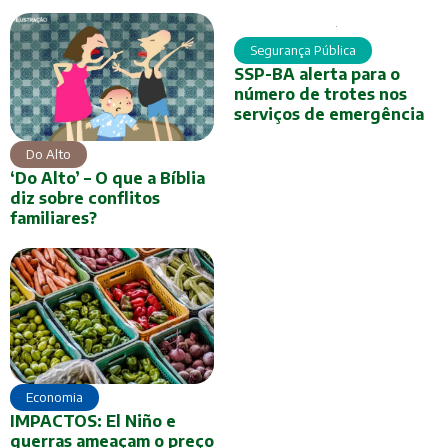
Segurança Pública
SSP-BA alerta para o
número de trotes nos
serviços de emergência
Do Alto
‘Do Alto’ – O que a Bíblia
diz sobre conflitos
familiares?
Economia
IMPACTOS: El Niño e
guerras ameaçam o preço