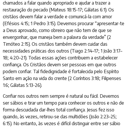
chamados a falar quando apropriado e ajudar a trazer a
restauração do pecado (Mateus 18:15-17; Gálatas 6:1). Os
cristãos devem falar a verdade e comunicá-la com amor
(Efésios 4:15; 1 Pedro 3:15). Devemos procurar “apresentar-te
a Deus aprovado, como obreiro que não tem de que se
envergonhar, que maneja bem a palavra da verdade” (2
Timóteo 2:15). Os cristãos também devem cuidar das
necessidades práticas dos outros (Tiago 2:14–17; 1 João 3:17–
18; 4:20–21). Todas essas ações contribuem a estabelecer
confiança. Os Cristãos devem ser pessoas em que outros
podem confiar. Tal fidedignidade é fortalecida pelo Espírito
Santo em ação na vida do crente (2 Coríntios 3:18; Filipenses
1:6; Gálatas 5:13-26).
Confiar nos outros nem sempre é natural ou fácil. Devemos
ser sábios e tirar um tempo para conhecer os outros e não de
forma descuidada dar-lhes total confiança. Jesus fez isso
quando, às vezes, retirou-se das multidões (João 2:23–25;
6:15). No entanto, às vezes é difícil distinguir entre ser sábio