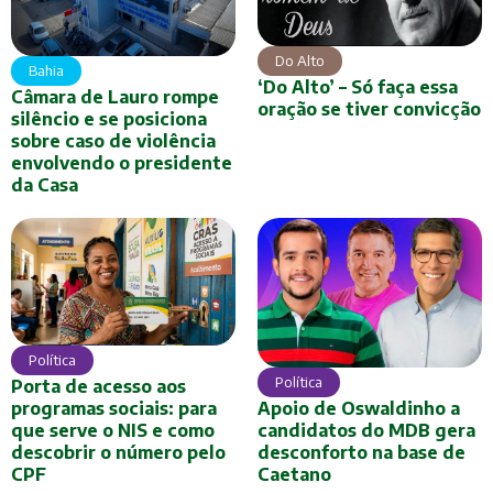
Do Alto
Bahia
‘Do Alto’ – Só faça essa
Câmara de Lauro rompe
oração se tiver convicção
silêncio e se posiciona
sobre caso de violência
envolvendo o presidente
da Casa
Política
Política
Porta de acesso aos
Apoio de Oswaldinho a
programas sociais: para
candidatos do MDB gera
que serve o NIS e como
desconforto na base de
descobrir o número pelo
Caetano
CPF