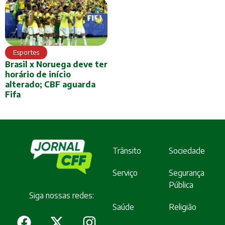
Esportes
Brasil x Noruega deve ter
horário de início
alterado; CBF aguarda
Fifa
Trânsito
Sociedade
Serviço
Segurança
Pública
Siga nossas redes:
Saúde
Religião