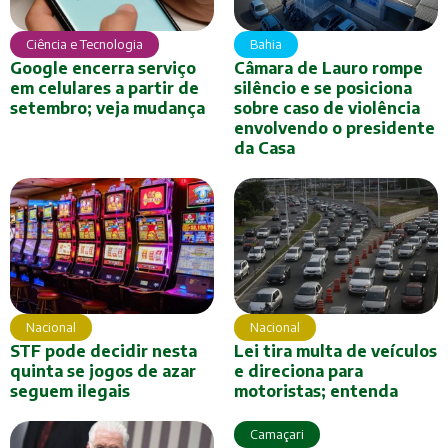
Ciência e Tecnologia
Bahia
Google encerra serviço
Câmara de Lauro rompe
em celulares a partir de
silêncio e se posiciona
setembro; veja mudança
sobre caso de violência
envolvendo o presidente
da Casa
Nacional
Nacional
Lei tira multa de veículos
STF pode decidir nesta
e direciona para
quinta se jogos de azar
motoristas; entenda
seguem ilegais
Camaçari