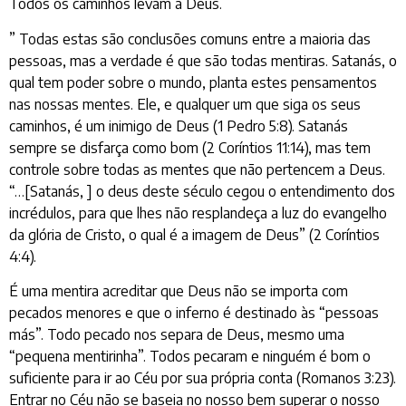
Todos os caminhos levam a Deus.
” Todas estas são conclusões comuns entre a maioria das
pessoas, mas a verdade é que são todas mentiras. Satanás, o
qual tem poder sobre o mundo, planta estes pensamentos
nas nossas mentes. Ele, e qualquer um que siga os seus
caminhos, é um inimigo de Deus (1 Pedro 5:8). Satanás
sempre se disfarça como bom (2 Coríntios 11:14), mas tem
controle sobre todas as mentes que não pertencem a Deus.
“…[Satanás, ] o deus deste século cegou o entendimento dos
incrédulos, para que lhes não resplandeça a luz do evangelho
da glória de Cristo, o qual é a imagem de Deus” (2 Coríntios
4:4).
É uma mentira acreditar que Deus não se importa com
pecados menores e que o inferno é destinado às “pessoas
más”. Todo pecado nos separa de Deus, mesmo uma
“pequena mentirinha”. Todos pecaram e ninguém é bom o
suficiente para ir ao Céu por sua própria conta (Romanos 3:23).
Entrar no Céu não se baseia no nosso bem superar o nosso