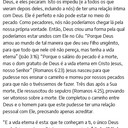
Deus, e eles pecaram. Isto os impediu (e a todos os que
vieram depois deles, incluindo a nós) de ter uma relação íntima
com Deus. Ele é perfeito e não pode estar no meio do
pecado. Como pecadores, nós não poderíamos chegar lá pela
nossa própria vontade. Então, Deus criou uma forma pela qual
poderíamos estar unidos com Ele no Céu. “Porque Deus
amou ao mundo de tal maneira que deu seu Filho unigênito,
para que todo que nele crê não pereça, mas tenha a vida
eterna” (João 3:16). “Porque o salário do pecado é a morte,
mas o dom gratuito de Deus é a vida eterna em Cristo Jesus,
nosso Senhor” (Romanos 6:23). Jesus nasceu para que
pudesse nos ensinar o caminho e morreu por nossos pecados
para que não o tivéssemos de fazer. Três dias após a Sua
morte, Ele ressuscitou do sepulcro (Romanos 4:25), provando
ser vitorioso sobre a morte. Ele completou o caminho entre
Deus e o homem para que este pudesse ter uma relação
pessoal com Ele, precisando apenas acreditar.
“E a vida eterna é esta: que te conheçam a ti, o único Deus