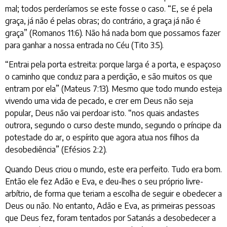
mal; todos perderíamos se este fosse o caso. “E, se é pela
graça, já não é pelas obras; do contrário, a graça já não é
graça” (Romanos 11:6). Não há nada bom que possamos fazer
para ganhar a nossa entrada no Céu (Tito 3:5).
“Entrai pela porta estreita: porque larga é a porta, e espaçoso
o caminho que conduz para a perdição, e são muitos os que
entram por ela” (Mateus 7:13). Mesmo que todo mundo esteja
vivendo uma vida de pecado, e crer em Deus não seja
popular, Deus não vai perdoar isto. “nos quais andastes
outrora, segundo o curso deste mundo, segundo o príncipe da
potestade do ar, o espírito que agora atua nos filhos da
desobediência” (Efésios 2:2).
Quando Deus criou o mundo, este era perfeito. Tudo era bom.
Então ele fez Adão e Eva, e deu-lhes o seu próprio livre-
arbítrio, de forma que teriam a escolha de seguir e obedecer a
Deus ou não. No entanto, Adão e Eva, as primeiras pessoas
que Deus fez, foram tentados por Satanás a desobedecer a