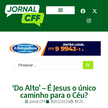
Segurança Pública
Mais categorias
‘Do Alto’ – É Jesus o único
caminho para o Céu?
Jornal CFF
16/02/2024
18:25