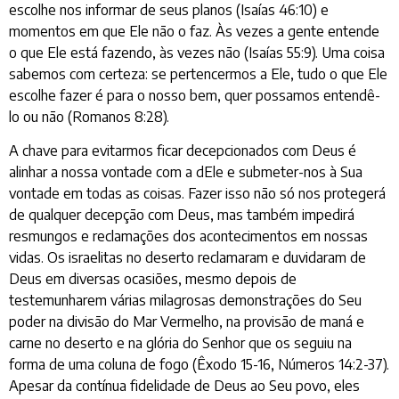
escolhe nos informar de seus planos (Isaías 46:10) e
momentos em que Ele não o faz. Às vezes a gente entende
o que Ele está fazendo, às vezes não (Isaías 55:9). Uma coisa
sabemos com certeza: se pertencermos a Ele, tudo o que Ele
escolhe fazer é para o nosso bem, quer possamos entendê-
lo ou não (Romanos 8:28).
A chave para evitarmos ficar decepcionados com Deus é
alinhar a nossa vontade com a dEle e submeter-nos à Sua
vontade em todas as coisas. Fazer isso não só nos protegerá
de qualquer decepção com Deus, mas também impedirá
resmungos e reclamações dos acontecimentos em nossas
vidas. Os israelitas no deserto reclamaram e duvidaram de
Deus em diversas ocasiões, mesmo depois de
testemunharem várias milagrosas demonstrações do Seu
poder na divisão do Mar Vermelho, na provisão de maná e
carne no deserto e na glória do Senhor que os seguiu na
forma de uma coluna de fogo (Êxodo 15-16, Números 14:2-37).
Apesar da contínua fidelidade de Deus ao Seu povo, eles