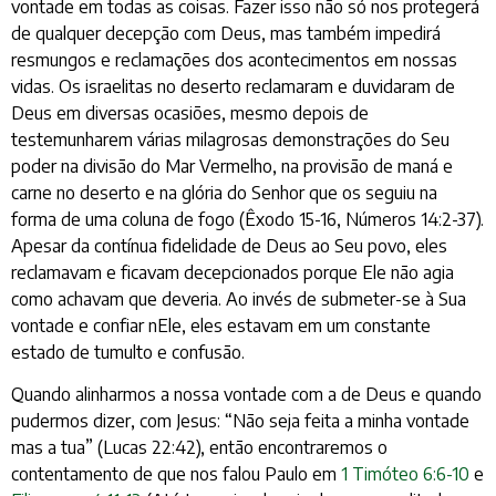
vontade em todas as coisas. Fazer isso não só nos protegerá
de qualquer decepção com Deus, mas também impedirá
resmungos e reclamações dos acontecimentos em nossas
vidas. Os israelitas no deserto reclamaram e duvidaram de
Deus em diversas ocasiões, mesmo depois de
testemunharem várias milagrosas demonstrações do Seu
poder na divisão do Mar Vermelho, na provisão de maná e
carne no deserto e na glória do Senhor que os seguiu na
forma de uma coluna de fogo (Êxodo 15-16, Números 14:2-37).
Apesar da contínua fidelidade de Deus ao Seu povo, eles
reclamavam e ficavam decepcionados porque Ele não agia
como achavam que deveria. Ao invés de submeter-se à Sua
vontade e confiar nEle, eles estavam em um constante
estado de tumulto e confusão.
Quando alinharmos a nossa vontade com a de Deus e quando
pudermos dizer, com Jesus: “Não seja feita a minha vontade
mas a tua” (Lucas 22:42), então encontraremos o
contentamento de que nos falou Paulo em
1 Timóteo 6:6-10
e