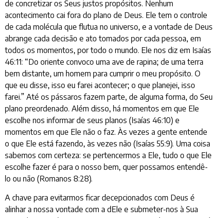
de concretizar os Seus justos propósitos. Nenhum
acontecimento cai fora do plano de Deus. Ele tem o controle
de cada molécula que flutua no universo, e a vontade de Deus
abrange cada decisão e ato tomados por cada pessoa, em
todos os momentos, por todo o mundo. Ele nos diz em Isaías
46:11: “Do oriente convoco uma ave de rapina; de uma terra
bem distante, um homem para cumprir o meu propósito. O
que eu disse, isso eu farei acontecer; o que planejei, isso
farei.” Até os pássaros fazem parte, de alguma forma, do Seu
plano preordenado. Além disso, há momentos em que Ele
escolhe nos informar de seus planos (Isaías 46:10) e
momentos em que Ele não o faz. Às vezes a gente entende
o que Ele está fazendo, às vezes não (Isaías 55:9). Uma coisa
sabemos com certeza: se pertencermos a Ele, tudo o que Ele
escolhe fazer é para o nosso bem, quer possamos entendê-
lo ou não (Romanos 8:28).
A chave para evitarmos ficar decepcionados com Deus é
alinhar a nossa vontade com a dEle e submeter-nos à Sua