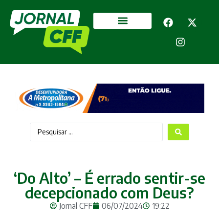
Segurança Pública
Mais categorias
‘Do Alto’ – É errado sentir-se
decepcionado com Deus?
Jornal CFF
06/07/2024
19:22