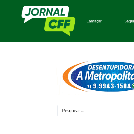
Camaçari
Segur