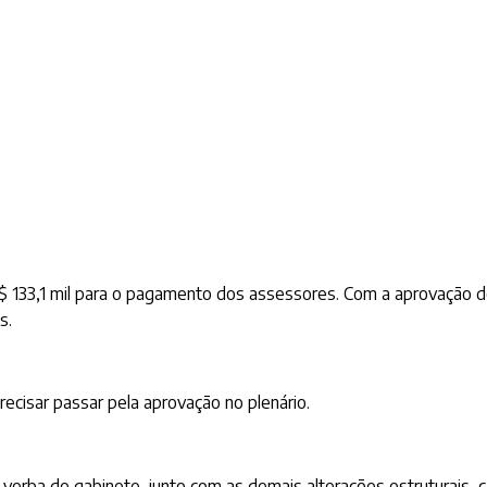
133,1 mil para o pagamento dos assessores. Com a aprovação do a
s.
ecisar passar pela aprovação no plenário.
 verba de gabinete, junto com as demais alterações estruturais,