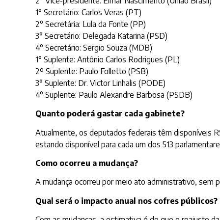
2° Vice-presidente: Elmar Nascimento (União Brasil)
1° Secretário: Carlos Veras (PT)
2° Secretária: Lula da Fonte (PP)
3° Secretário: Delegada Katarina (PSD)
4° Secretário: Sergio Souza (MDB)
1° Suplente: Antônio Carlos Rodrigues (PL)
2º Suplente: Paulo Folletto (PSB)
3° Suplente: Dr. Victor Linhalis (PODE)
4° Suplente: Paulo Alexandre Barbosa (PSDB)
Quanto poderá gastar cada gabinete?
Atualmente, os deputados federais têm disponíveis R$ 
estando disponível para cada um dos 513 parlamentare
Como ocorreu a mudança?
A mudança ocorreu por meio ato administrativo, sem pr
Qual será o impacto anual nos cofres públicos?
Com as mudanças, a estimativa é de que o reajuste da