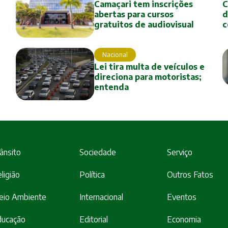
Camaçari tem inscrições
C
abertas para cursos
d
gratuitos de audiovisual
c
Nacional
Lei tira multa de veículos e
direciona para motoristas;
entenda
ânsito
Sociedade
Serviço
ligião
Política
Outros Fatos
eio Ambiente
Internacional
Eventos
ducação
Editorial
Economia