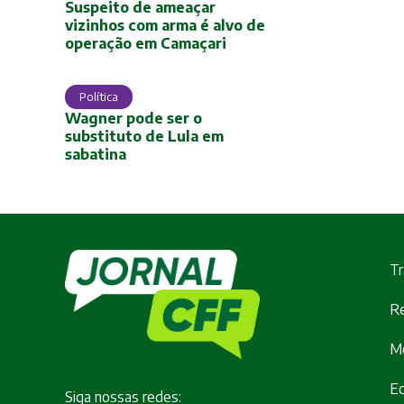
Suspeito de ameaçar
vizinhos com arma é alvo de
operação em Camaçari
Política
Wagner pode ser o
substituto de Lula em
sabatina
Tr
Re
M
E
Siga nossas redes: