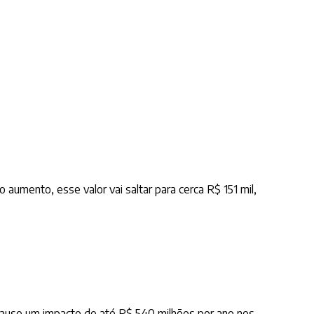
umento, esse valor vai saltar para cerca R$ 151 mil,
 cause um impacto de até R$ 540 milhões por ano nos