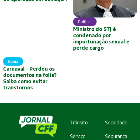
Política
Ministro do STJ é
condenado por
importunação sexual e
perde cargo
Bahia
Carnaval – Perdeu os
documentos na folia?
Saiba como evitar
transtornos
Trânsito
Sociedade
Serviço
Segurança