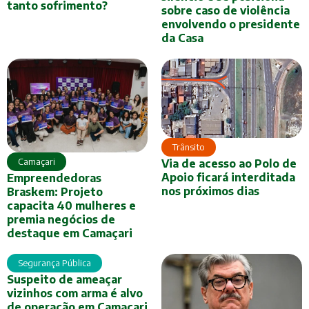
tanto sofrimento?
sobre caso de violência
envolvendo o presidente
da Casa
Trânsito
Camaçari
Via de acesso ao Polo de
Apoio ficará interditada
Empreendedoras
nos próximos dias
Braskem: Projeto
capacita 40 mulheres e
premia negócios de
destaque em Camaçari
Segurança Pública
Suspeito de ameaçar
vizinhos com arma é alvo
de operação em Camaçari