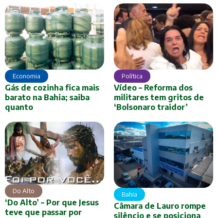
Economia
Política
Gás de cozinha fica mais
Vídeo – Reforma dos
barato na Bahia; saiba
militares tem gritos de
quanto
‘Bolsonaro traidor’
Do Alto
Bahia
‘Do Alto’ – Por que Jesus
Câmara de Lauro rompe
teve que passar por
silêncio e se posiciona