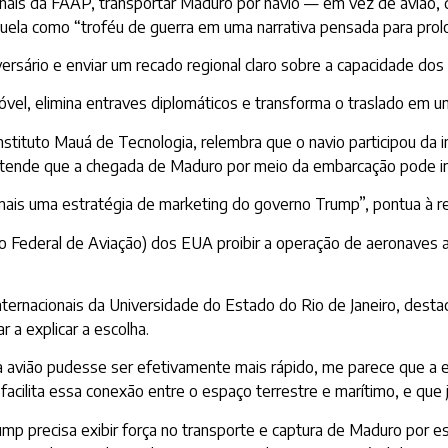
nais da FAAP, transportar Maduro por navio — em vez de avião, qu
uela como “troféu de guerra em uma narrativa pensada para prolo
sário e enviar um recado regional claro sobre a capacidade dos E
móvel, elimina entraves diplomáticos e transforma o traslado em 
 Instituto Mauá de Tecnologia, relembra que o navio participou 
entende que a chegada de Maduro por meio da embarcação pode i
e mais uma estratégia de marketing do governo Trump”, pontua à 
o Federal de Aviação) dos EUA proibir a operação de aeronaves 
internacionais da Universidade do Estado do Rio de Janeiro, dest
r a explicar a escolha.
a avião pudesse ser efetivamente mais rápido, me parece que a e
 facilita essa conexão entre o espaço terrestre e marítimo, e que
rump precisa exibir força no transporte e captura de Maduro por e