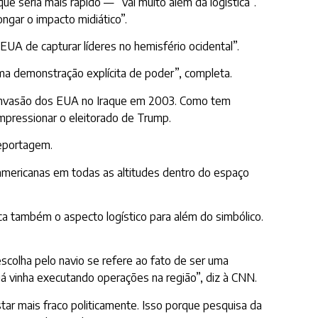
e seria mais rápido — “vai muito além da logística”.
ngar o impacto midiático”.
UA de capturar líderes no hemisfério ocidental”.
uma demonstração explícita de poder”, completa.
da invasão dos EUA no Iraque em 2003. Como tem
mpressionar o eleitorado de Trump.
reportagem.
americanas em todas as altitudes dentro do espaço
aca também o aspecto logístico para além do simbólico.
scolha pelo navio se refere ao fato de ser uma
 já vinha executando operações na região”, diz à CNN.
star mais fraco politicamente. Isso porque pesquisa da