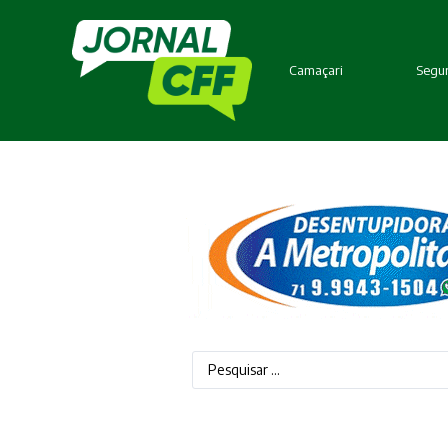
Camaçari
Segur