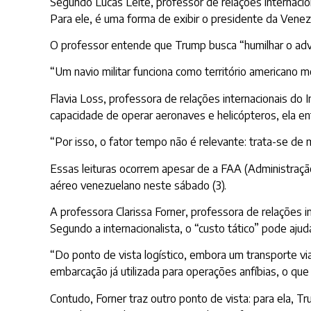
Segundo Lucas Leite, professor de relações internacio
Para ele, é uma forma de exibir o presidente da Venez
O professor entende que Trump busca “humilhar o adver
“Um navio militar funciona como território americano 
Flavia Loss, professora de relações internacionais do
capacidade de operar aeronaves e helicópteros, ela 
“Por isso, o fator tempo não é relevante: trata-se d
Essas leituras ocorrem apesar de a FAA (Administraçã
aéreo venezuelano neste sábado (3).
A professora Clarissa Forner, professora de relações 
Segundo a internacionalista, o “custo tático” pode ajuda
“Do ponto de vista logístico, embora um transporte vi
embarcação já utilizada para operações anfíbias, o que
Contudo, Forner traz outro ponto de vista: para ela, T