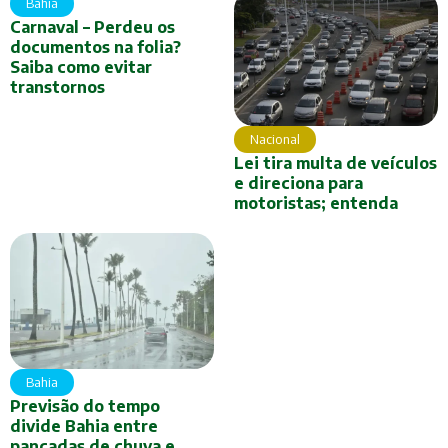
Bahia
Carnaval – Perdeu os
documentos na folia?
Saiba como evitar
transtornos
Nacional
Lei tira multa de veículos
e direciona para
motoristas; entenda
Bahia
Previsão do tempo
divide Bahia entre
pancadas de chuva e