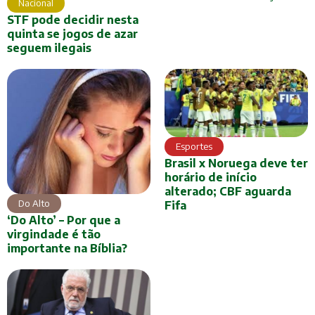
Nacional
STF pode decidir nesta
quinta se jogos de azar
seguem ilegais
Esportes
Brasil x Noruega deve ter
horário de início
alterado; CBF aguarda
Do Alto
Fifa
‘Do Alto’ – Por que a
virgindade é tão
importante na Bíblia?