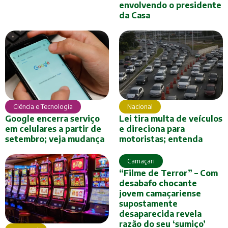
envolvendo o presidente
da Casa
Ciência e Tecnologia
Nacional
Google encerra serviço
Lei tira multa de veículos
em celulares a partir de
e direciona para
setembro; veja mudança
motoristas; entenda
Camaçari
“Filme de Terror” – Com
desabafo chocante
jovem camaçariense
supostamente
desaparecida revela
razão do seu ‘sumiço’