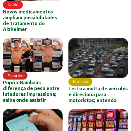
Saúde
Novos medicamentos
ampliam possibilidades
de tratamento do
Alzheimer
Esportes
Nacional
Popó x Bambam:
diferença de peso entre
Lei tira multa de veículos
lutadores impressiona;
e direciona para
saiba onde assistir
motoristas; entenda