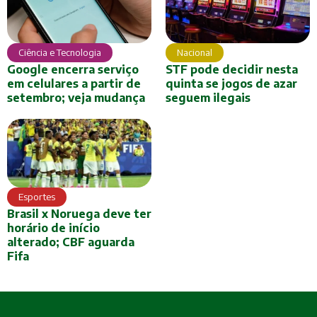
Ciência e Tecnologia
Nacional
Google encerra serviço
STF pode decidir nesta
em celulares a partir de
quinta se jogos de azar
setembro; veja mudança
seguem ilegais
Esportes
Brasil x Noruega deve ter
horário de início
alterado; CBF aguarda
Fifa