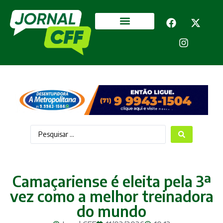
Segurança Pública
Mais categorias
Camaçariense é eleita pela 3ª
vez como a melhor treinadora
do mundo