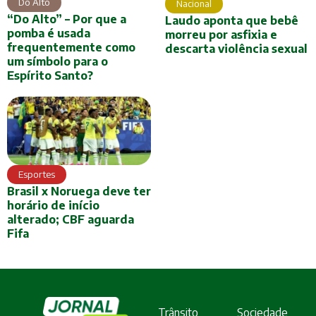
Do Alto
Nacional
“Do Alto” – Por que a
Laudo aponta que bebê
pomba é usada
morreu por asfixia e
frequentemente como
descarta violência sexual
um símbolo para o
Espírito Santo?
Esportes
Brasil x Noruega deve ter
horário de início
alterado; CBF aguarda
Fifa
Trânsito
Sociedade