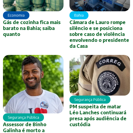
Economia
Bahia
Gás de cozinha fica mais
Câmara de Lauro rompe
barato na Bahia; saiba
silêncio e se posiciona
quanto
sobre caso de violência
envolvendo o presidente
da Casa
Segurança Pública
PM suspeita de matar
Léo Lanches continuará
Segurança Pública
presa após audiência de
Assessor de Binho
custódia
Galinha é morto a