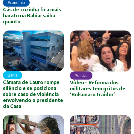
Economia
Gás de cozinha fica mais
barato na Bahia; saiba
quanto
Bahia
Política
Câmara de Lauro rompe
Vídeo – Reforma dos
silêncio e se posiciona
militares tem gritos de
sobre caso de violência
‘Bolsonaro traidor’
envolvendo o presidente
da Casa