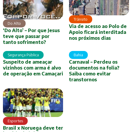
Trânsito
Do Alto
Via de acesso ao Polo de
‘Do Alto’ – Por que Jesus
Apoio ficará interditada
teve que passar por
nos próximos dias
tanto sofrimento?
Segurança Pública
Bahia
Suspeito de ameaçar
Carnaval – Perdeu os
vizinhos com arma é alvo
documentos na folia?
de operação em Camaçari
Saiba como evitar
transtornos
Esportes
Brasil x Noruega deve ter