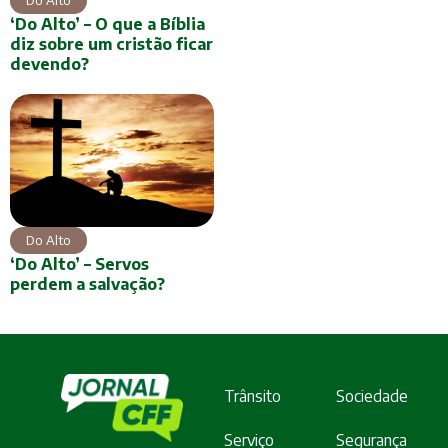
Do Alto
‘Do Alto’ – O que a Bíblia
diz sobre um cristão ficar
devendo?
Do Alto
‘Do Alto’ – Servos
perdem a salvação?
Trânsito
Sociedade
Serviço
Segurança