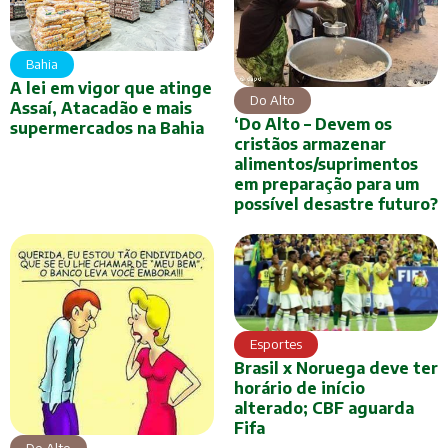
Bahia
A lei em vigor que atinge
Do Alto
Assaí, Atacadão e mais
‘Do Alto – Devem os
supermercados na Bahia
cristãos armazenar
alimentos/suprimentos
em preparação para um
possível desastre futuro?
Esportes
Brasil x Noruega deve ter
horário de início
alterado; CBF aguarda
Fifa