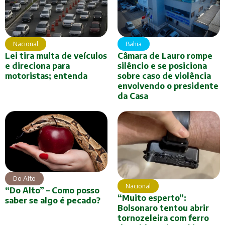
Nacional
Bahia
Lei tira multa de veículos
Câmara de Lauro rompe
e direciona para
silêncio e se posiciona
motoristas; entenda
sobre caso de violência
envolvendo o presidente
da Casa
Do Alto
Nacional
“Do Alto” – Como posso
“Muito esperto”:
saber se algo é pecado?
Bolsonaro tentou abrir
tornozeleira com ferro