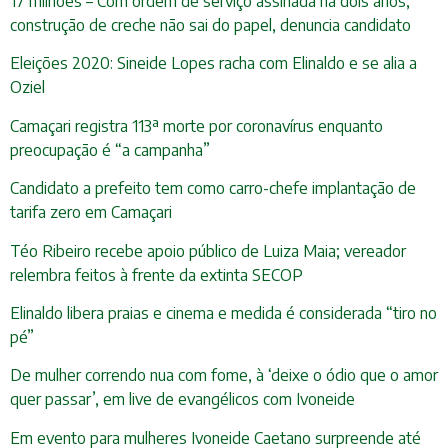
17 milhões – Com ordem de serviço assinada há dois anos,
construção de creche não sai do papel, denuncia candidato
Eleições 2020: Sineide Lopes racha com Elinaldo e se alia a
Oziel
Camaçari registra 113ª morte por coronavírus enquanto
preocupação é “a campanha”
Candidato a prefeito tem como carro-chefe implantação de
tarifa zero em Camaçari
Téo Ribeiro recebe apoio público de Luiza Maia; vereador
relembra feitos à frente da extinta SECOP
Elinaldo libera praias e cinema e medida é considerada “tiro no
pé”
De mulher correndo nua com fome, à ‘deixe o ódio que o amor
quer passar’, em live de evangélicos com Ivoneide
Em evento para mulheres Ivoneide Caetano surpreende até