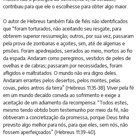
contribuiu para que ele o escolhesse para obter algo maior.
O autor de Hebreus também fala de fiéis não identificados
que “foram torturados, não aceitando seu resgate, para
obterem superior ressurreição; outros, por sua vez, passaram
pela prova de zombarias e açoites, sim, até de algemas e
prisões. Foram apedrejados, serrados ao meio, mortos ao fio
da espada. Andaram como peregrinos, vestidos de peles de
ovelhas e de cabras; passaram por necessidades, foram
afligidos e maltratados. O mundo não era digno deles.
Andaram errantes pelos desertos, pelos montes, pelas
covas, pelos antros da terra” (Hebreus 11:35-38). Viver pela fé
em um mundo decaído convida ao sofrimento e exige a
aceitação de um adiamento da recompensa: “Todos estes,
mesmo tendo obtido bom testemunho por meio da fé, não
obtiveram a concretização da promessa, porque Deus tinha
previsto algo melhor para nós, para que eles, sem nós, não
fossem aperfeiçoados” (Hebreus 11:39-40).