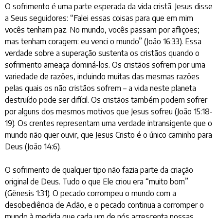
O sofrimento é uma parte esperada da vida cristã. Jesus disse
a Seus seguidores: “Falei essas coisas para que em mim
vocês tenham paz. No mundo, vocês passam por aflições;
mas tenham coragem: eu venci o mundo” (João 16:33). Essa
verdade sobre a superação sustenta os cristãos quando o
sofrimento ameaça dominá-los. Os cristãos sofrem por uma
variedade de razões, incluindo muitas das mesmas razões
pelas quais os não cristãos sofrem – a vida neste planeta
destruído pode ser difícil. Os cristãos também podem sofrer
por alguns dos mesmos motivos que Jesus sofreu (João 15:18-
19). Os crentes representam uma verdade intransigente que o
mundo não quer ouvir, que Jesus Cristo é o único caminho para
Deus (João 14:6).
O sofrimento de qualquer tipo não fazia parte da criação
original de Deus. Tudo o que Ele criou era “muito bom”
(Gênesis 1:31). O pecado corrompeu o mundo com a
desobediência de Adão, e o pecado continua a corromper o
mundo à medida que cada um de nós acrescenta nossas