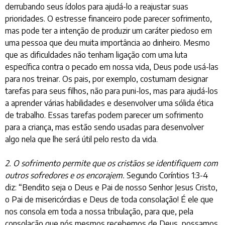
derrubando seus ídolos para ajudá-lo a reajustar suas
prioridades. O estresse financeiro pode parecer sofrimento,
mas pode ter a intenção de produzir um caráter piedoso em
uma pessoa que deu muita importância ao dinheiro. Mesmo
que as dificuldades não tenham ligação com uma luta
específica contra o pecado em nossa vida, Deus pode usá-las
para nos treinar. Os pais, por exemplo, costumam designar
tarefas para seus filhos, não para puni-los, mas para ajudá-los
a aprender várias habilidades e desenvolver uma sólida ética
de trabalho. Essas tarefas podem parecer um sofrimento
para a criança, mas estão sendo usadas para desenvolver
algo nela que lhe será útil pelo resto da vida.
2. O sofrimento permite que os cristãos se identifiquem com
outros sofredores e os encorajem.
Segundo Coríntios 1:3-4
diz: “Bendito seja o Deus e Pai de nosso Senhor Jesus Cristo,
o Pai de misericórdias e Deus de toda consolação! É ele que
nos consola em toda a nossa tribulação, para que, pela
consolação que nós mesmos recebemos de Deus, possamos