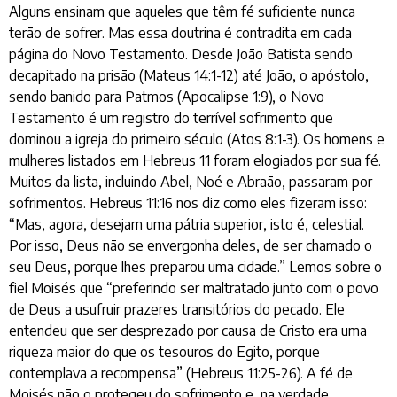
Alguns ensinam que aqueles que têm fé suficiente nunca
terão de sofrer. Mas essa doutrina é contradita em cada
página do Novo Testamento. Desde João Batista sendo
decapitado na prisão (Mateus 14:1-12) até João, o apóstolo,
sendo banido para Patmos (Apocalipse 1:9), o Novo
Testamento é um registro do terrível sofrimento que
dominou a igreja do primeiro século (Atos 8:1-3). Os homens e
mulheres listados em Hebreus 11 foram elogiados por sua fé.
Muitos da lista, incluindo Abel, Noé e Abraão, passaram por
sofrimentos. Hebreus 11:16 nos diz como eles fizeram isso:
“Mas, agora, desejam uma pátria superior, isto é, celestial.
Por isso, Deus não se envergonha deles, de ser chamado o
seu Deus, porque lhes preparou uma cidade.” Lemos sobre o
fiel Moisés que “preferindo ser maltratado junto com o povo
de Deus a usufruir prazeres transitórios do pecado. Ele
entendeu que ser desprezado por causa de Cristo era uma
riqueza maior do que os tesouros do Egito, porque
contemplava a recompensa” (Hebreus 11:25-26). A fé de
Moisés não o protegeu do sofrimento e, na verdade,