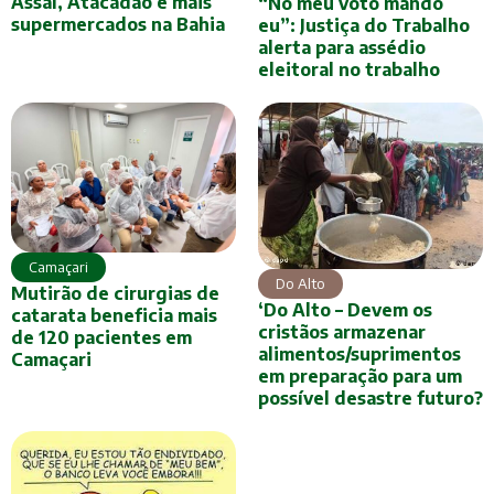
Assaí, Atacadão e mais
“No meu voto mando
supermercados na Bahia
eu”: Justiça do Trabalho
alerta para assédio
eleitoral no trabalho
Camaçari
Do Alto
Mutirão de cirurgias de
‘Do Alto – Devem os
catarata beneficia mais
cristãos armazenar
de 120 pacientes em
alimentos/suprimentos
Camaçari
em preparação para um
possível desastre futuro?