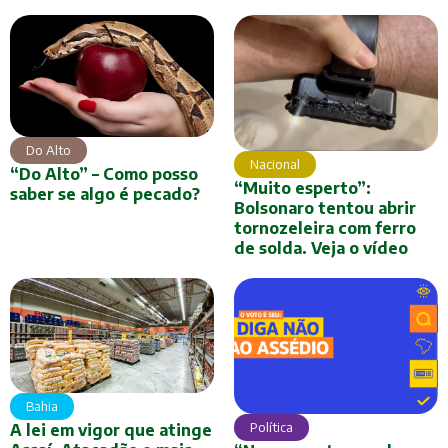
Do Alto
Nacional
“Do Alto” – Como posso
“Muito esperto”:
saber se algo é pecado?
Bolsonaro tentou abrir
tornozeleira com ferro
de solda. Veja o vídeo
Bahia
Política
A lei em vigor que atinge