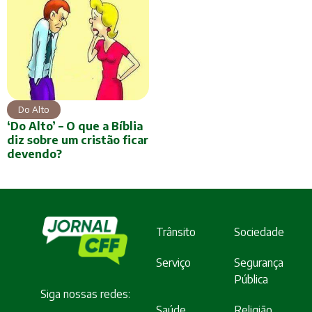
Do Alto
‘Do Alto’ – O que a Bíblia
diz sobre um cristão ficar
devendo?
Trânsito
Sociedade
Serviço
Segurança
Pública
Siga nossas redes:
Saúde
Religião