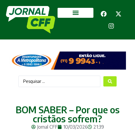
Segurança Pública
Mais categorias
BOM SABER – Por que os
cristãos sofrem?
Jornal CFF
10/03/2026
21:39