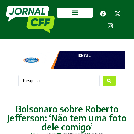
Segurança Pública
Mais categorias
Bolsonaro sobre Roberto
Jefferson: ‘Não tem uma foto
dele comigo’