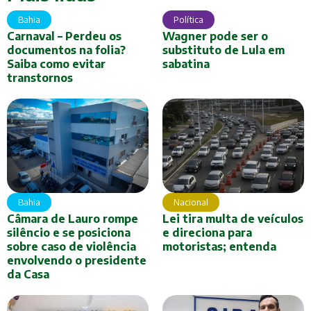
Bahia
Política
Carnaval – Perdeu os
Wagner pode ser o
documentos na folia?
substituto de Lula em
Saiba como evitar
sabatina
transtornos
Nacional
Bahia
Lei tira multa de veículos
Câmara de Lauro rompe
e direciona para
silêncio e se posiciona
motoristas; entenda
sobre caso de violência
envolvendo o presidente
da Casa