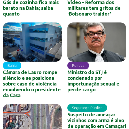
Gás de cozinha fica mais
Vídeo – Reforma dos
barato na Bahia; saiba
militares tem gritos de
quanto
‘Bolsonaro traidor’
Bahia
Política
Câmara de Lauro rompe
Ministro do STJ é
silêncio e se posiciona
condenado por
sobre caso de violência
importunação sexual e
envolvendo o presidente
perde cargo
da Casa
Segurança Pública
Suspeito de ameaçar
vizinhos com arma é alvo
de operação em Camaçari