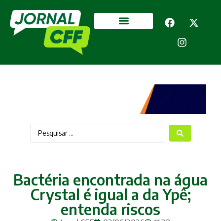
Segurança Pública
Mais categorias
Bactéria encontrada na água
Crystal é igual a da Ypê;
entenda riscos